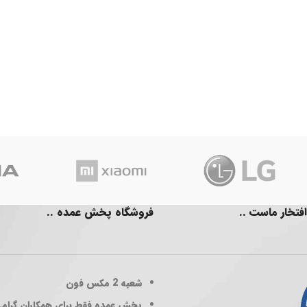
افتخار ماست ..
فروشگاه پخش عمده ..
شعبه 2
مکس فون
پخش عمده فقط برای همکاران گرام