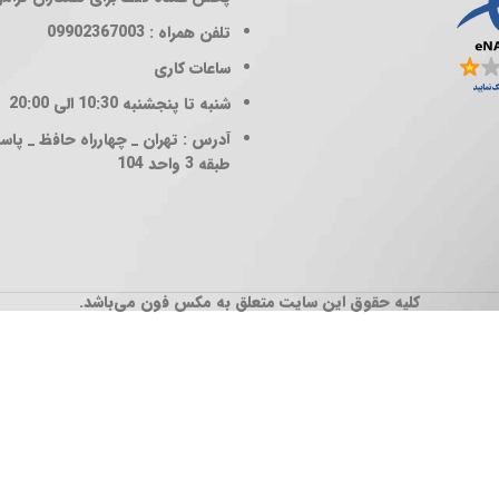
تلفن همراه : 09902367003
ساعات کاری
شنبه تا پنجشنبه 10:30 الی 20:00
آدرس : تهران _ چهارراه حافظ _ پاساژ
طبقه 3 واحد 104
کلیه حقوق این سایت متعلق به مکس فون می‌باشد.