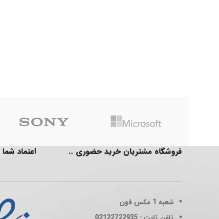
فروشگاه مشتریان خرید حضوری ..
اعتماد شما 
شعبه 1
مکس فون
تلفن ثابت : 02122722935