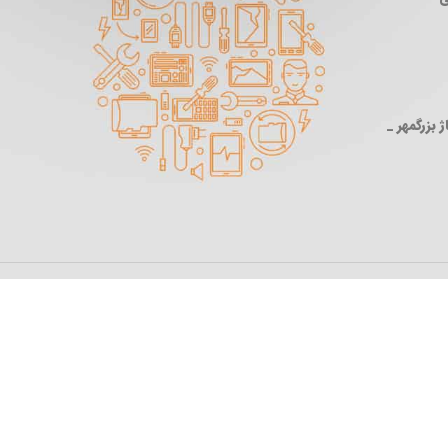
 بزرگمهر _