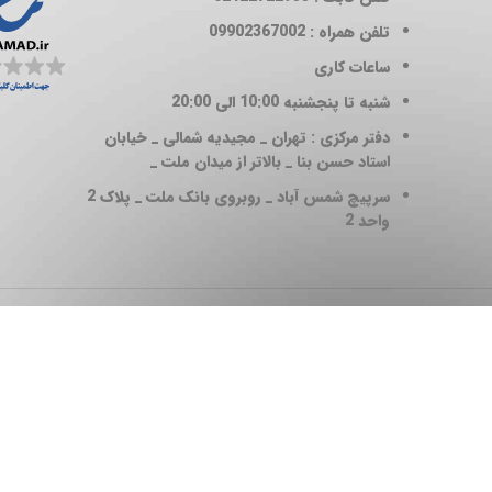
تلفن همراه : 09902367002
ساعات کاری
شنبه تا پنجشنبه 10:00 الی 20:00
دفتر مرکزی : تهران _ مجیدیه شمالی _ خیابان
استاد حسن بنا _ بالاتر از میدان ملت _
سرپیچ شمس آباد _ روبروی بانک ملت _ پلاک 2
واحد 2