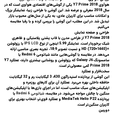
هوآوی Y7 Prime 2018
یکی از گوشی‌های اقتصادی هوآوی است که در
سال 2018 معرفی و عرضه شد. این گوشی با طراحی زیبا، نمایشگر بزرگ
و امکانات مناسب برای کاربران عادی، به یکی از مدل‌های محبوب بازار
تبدیل شد. در این مطلب، این گوشی را بررسی کرده و با رقبا مقایسه
می‌کنیم.
طراحی و صفحه نمایش
Y7 Prime 2018 از طراحی مدرن با قاب پشتی پلاستیکی و ظاهری
شیک برخوردار است. نمایشگر 5.99 اینچی از نوع
IPS LCD
با رزولوشن
+HD (720×1440) و نسبت تصویر 18:9، تجربه بصری مناسبی ارائه
می‌دهد. در مقایسه با گوشی‌هایی مانند
شیائومی Redmi 6
یا
سامسونگ Galaxy J6
که رزولوشن و روشنایی بیشتری دارند، عملکرد Y7
Prime 2018 کمی معمولی‌تر است.
سخت‌افزار و عملکرد
این گوشی از پردازنده
اسنپدراگون 430
، 3 گیگابایت رم و 32 گیگابایت
حافظه داخلی بهره می‌برد. عملکرد آن برای کارهای روزمره و
اپلیکیشن‌های سبک مناسب است، اما در اجرای بازی‌ها یا اپلیکیشن‌های
سنگین با چالش مواجه می‌شود. در مقایسه،
شیائومی Redmi 6
با
پردازنده MediaTek Helio P22 و عملکرد قوی‌تر، انتخاب بهتری برای
کاربران سنگین‌تر است.
دوربین