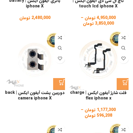
تاچ ال سی دی آیفون ایکس |
باتری آیفون ایکس | battery
iphone X
touch lcd iphone X
4,950,000
تومان
–
2,480,000
تومان
3,850,000
تومان
Price
range:
3,850,000 تومان
through
4,950,000 تومان
فلت شارژ آیفون ایکس | charge
دوربین پشت آیفون ایکس | back
camera iphone X
flex iphone x
1,177,300
تومان
–
596,208
تومان
Price
range:
596,208 تومان
through