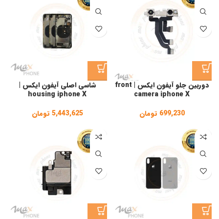
1,177,300 تومان
دوربین جلو آیفون ایکس | front
شاسی اصلی آیفون ایکس |
housing iphone X
camera iphone X
699,230
تومان
5,443,625
تومان