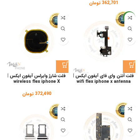
362,701
تومان
جدید
فلت آنتن وای فای آیفون ایکس |
فلت شارژ وایرلس آیفون ایکس |
wireless flex iphone X
wifi flex iphone x antenna
372,490
تومان