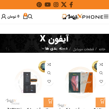
0
0
تومان
آیفون X
دسته بندی ها
خانه
قطعات موبایل
آیفون X