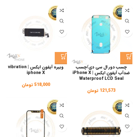
range:
156,127 تومان
through
161,636 تومان
چسب دور ال سی دی/چسب
ویبره آیفون ایکس | vibration
ضدآب آیفون ایکس | iPhone X
iphone X
Waterproof LCD Seal
518,000
تومان
121,573
تومان