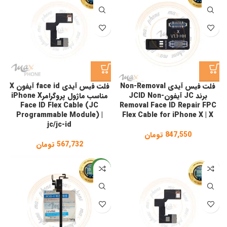
فلت فیس آیدی Non-Removal
فلت فیس آیدی face id آیفون X
برند JC آیفونJCID Non-
مناسب ماژول پروگرامرiPhone X
Face ID Flex Cable (JC
Removal Face ID Repair FPC
Programmable Module) |
Flex Cable for iPhone X | X
jc/jc-id
847,550
تومان
567,732
تومان
جدید