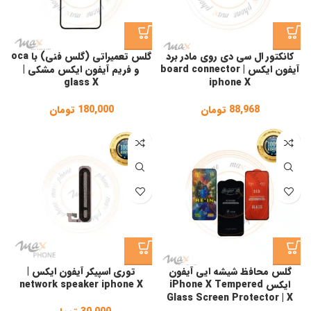
کانکتور ال سی دی روی مادر برد
گلس تعمیراتی (گلس فنی) با oca
آیفون ایکس | board connector
و فریم آیفون ایکس مشکی |
glass X
iphone X
88,968
تومان
180,000
تومان
گلس محافظ شیشه ایی آیفون
توری اسپیکر آیفون ایکس |
ایکس iPhone X Tempered
network speaker iphone X
Glass Screen Protector | X