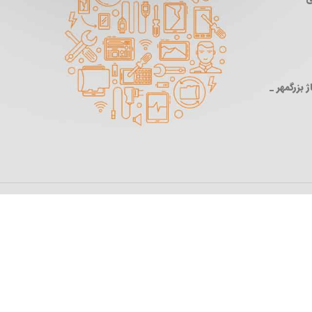
 بزرگمهر _