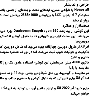
طراحی و نمایشگر
Honor x8 با طراحی مدرن، لبه‌های تخت و بدنه‌ای از جنس پلاستیک باکیفیت، ظاهری شبیه به گوشی‌های رده‌بالا دارد. وزن سبک
نمایشگر
6.7 اینچی LCD
روان‌تر باشد.
سخت‌افزار و عملکرد
این گوشی از پردازنده
Qualcomm Snapdragon 680
می‌دهد. این سخت‌افزار برای کاربرانی که به دنبال گوشی اقتصادی
دوربین‌ها
آنر X8 از ماژول دوربین چهارگانه بهره می‌برد که شامل دوربین اصلی
باکیفیت و جزئیات خوب ثبت می‌کند، اما در نور کم عملکرد متوسطی دارد. دوربین سلفی 16 مگاپیکسلی نیز برای تماس‌های ویدئویی و 
باتری و شارژ
باتری
4000 میلی‌آمپرساعتی
این گوشی، استفاده عادی یک روز کامل را پوشش می‌دهد. پشتیبانی از ش
مقایسه با رقبا
در مقایسه با گوشی‌هایی مثل
شیائومی ردمی نوت 11
و
سامسونگ
اما آنر X8 برای کاربرانی که به دنبال گوشی با ظاهری جذاب و مناسب استفاده روزمره هستند، انتخابی عالی است.
برای خرید
آنر X8 2022
و لوازم جانبی آن، می‌توانید به فروشگاه
فراهم می‌کند.