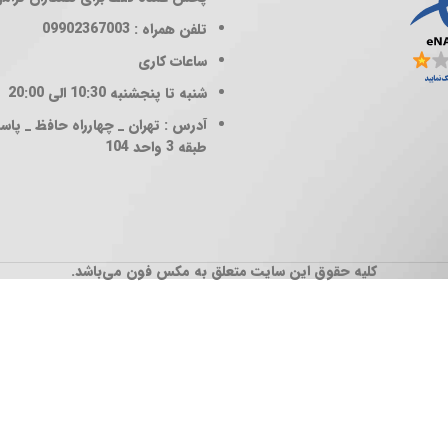
تلفن همراه : 09902367003
ساعات کاری
شنبه تا پنجشنبه 10:30 الی 20:00
آدرس : تهران _ چهارراه حافظ _ پاساژ
طبقه 3 واحد 104
کلیه حقوق این سایت متعلق به مکس فون می‌باشد.