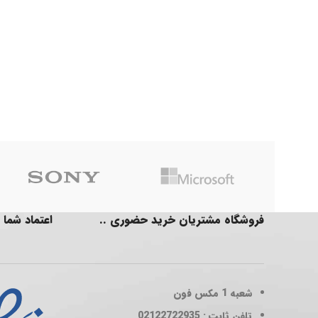
فروشگاه مشتریان خرید حضوری ..
اعتماد شما 
شعبه 1
مکس فون
تلفن ثابت : 02122722935