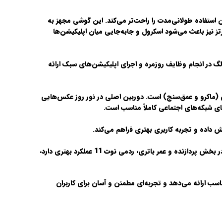
 استفاده طولانی‌مدت را راحت‌تر می‌کند. این گوشی مجهز به
شن 1080×2388 پیکسل است که کیفیت تصویر مناسب و رنگ‌های زنده‌ای ارائه می‌دهد. نرخ تازه‌سازی 90 هرتز نیز باعث می‌شود اسکرول و جابه‌جایی میان اپلیکیشن‌ها
عملکردی روان و بدون لگ در انجام وظایف روزمره و اجرای اپلیکیشن‌های سبک ارائه
ید 5 مگاپیکسلی و دو سنسور 2 مگاپیکسلی (ماکرو و عمق‌سنج) است. دوربین اصلی در نور روز عکس‌هایی
، آنر X8 با طراحی باریک‌تر و وزن سبک‌تر برتری دارد. هرچند در بخش پردازنده و عمر باتری، ردمی نوت 11 عملکرد بهتری دارد،
سب ارائه می‌دهد و تجربه‌ای مطمئن و آسان برای کاربران