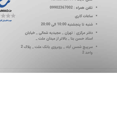
تلفن همراه : 09902367002
ساعات کاری
شنبه تا پنجشنبه 10:00 الی 20:00
دفتر مرکزی : تهران _ مجیدیه شمالی _ خیابان
استاد حسن بنا _ بالاتر از میدان ملت _
سرپیچ شمس آباد _ روبروی بانک ملت _ پلاک 2
واحد 2