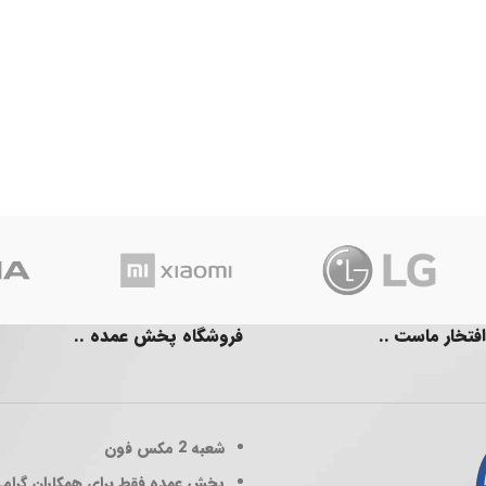
افتخار ماست ..
فروشگاه پخش عمده ..
شعبه 2
مکس فون
پخش عمده فقط برای همکاران گرام