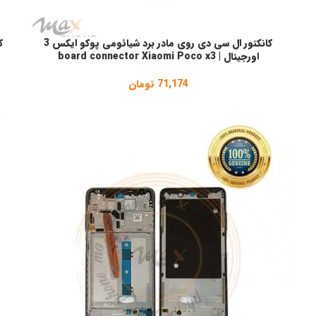
کانکتور ال سی دی روی مادر برد شیائومی پوکو ایکس 3
افزودن به سبد خرید
ا
اورجینال | board connector Xiaomi Poco x3
71,174
تومان