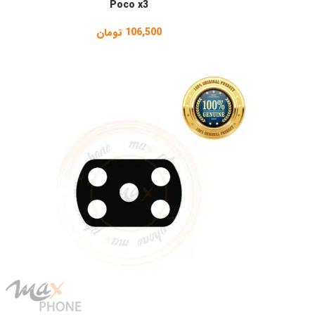
Poco x3
106,500
تومان