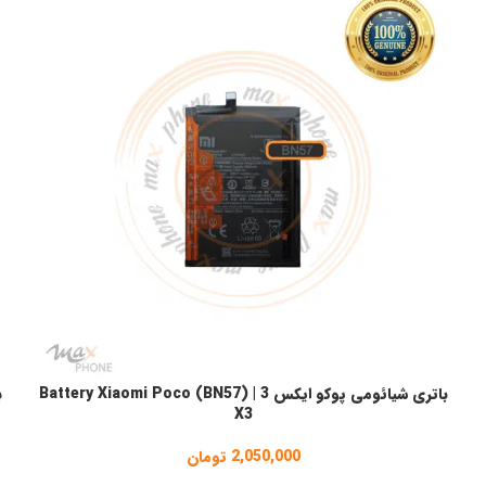
باتری شیائومی پوکو ایکس 3 | (BN57) Battery Xiaomi Poco
افزودن به سبد خرید
ا
X3
2,050,000
تومان