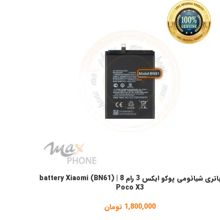
باتری شیائومی پوکو ایکس 3 رام 8 | (BN61) battery Xiaomi
فزودن به سبد خرید
Poco X3
1,800,000
تومان