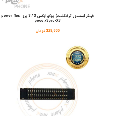
فینگر (سنسور اثر انگشت) پوکو ایکس 3 / 3 پرو | power flex
انتخاب گزینه ها
poco x3pro-X3
328,900
تومان