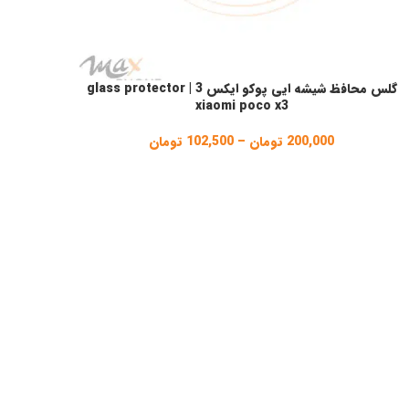
گلس محافظ شیشه ایی پوکو ایکس 3 | glass protector
نتخاب گزینه ها
xiaomi poco x3
200,000
تومان
–
102,500
تومان
Price
range:
102,500 تومان
through
200,000 تومان