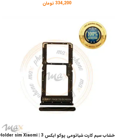
334,200
تومان
خشاب سیم کارت شیائومی پوکو ایکس 3 | older sim Xiaomi
انتخاب گزینه ها