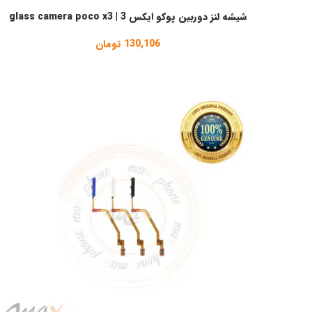
شیشه لنز دوربین پوکو ایکس 3 | glass camera poco x3
انتخاب گزینه ها
130,106
تومان