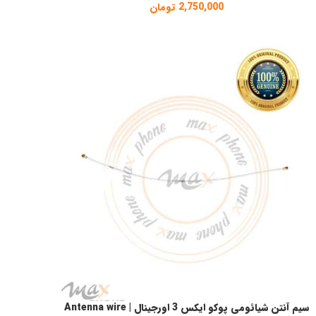
2,750,000
تومان
سیم آنتن شیائومی پوکو ایکس 3 اورجینال | Antenna wire
فزودن به سبد خرید