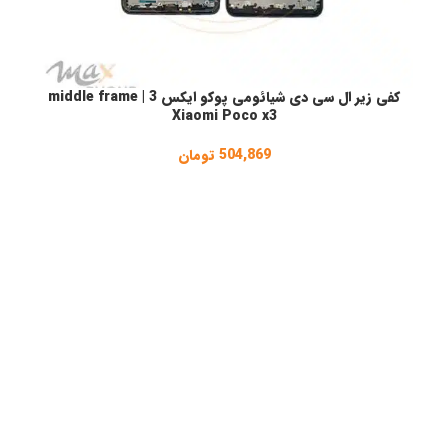
کفی زیر ال سی دی شیائومی پوکو ایکس 3 | middle frame
انتخاب گزینه ها
ا
Xiaomi Poco x3
504,869
تومان