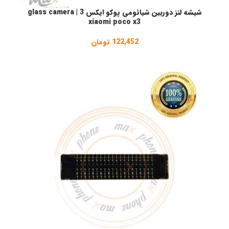
شیشه لنز دوربین شیائومی پوکو ایکس 3 | glass camera
افزودن به سبد خرید
ا
xiaomi poco x3
122,452
تومان