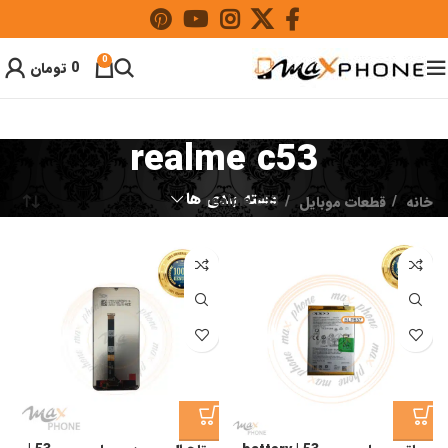
0
0
تومان
realme c53
دسته بندی ها
خانه
قطعات موبایل
realme c53