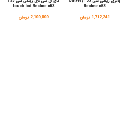
باتری ریلمی سی 53 | battery
تاچ ال سی دی ریلمی سی 53 |
touch lcd Realme c53
Realme c53
1,712,241
تومان
2,100,000
تومان