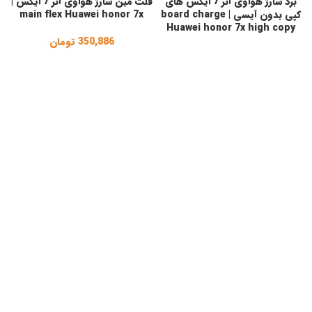
برد شارژ هواوی آنر 7 ایکس های
فلت مین شارژ هواوی آنر 7 ایکس |
کپی بدون آیسی | board charge
main flex Huawei honor 7x
Huawei honor 7x high copy
350,886
تومان