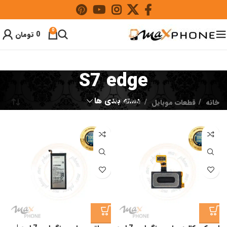
0
0
تومان
S7 edge
دسته بندی ها
خانه
قطعات موبایل
S7 edge