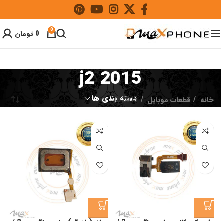
0
0
تومان
j2 2015
دسته بندی ها
خانه
قطعات موبایل
j2 2015