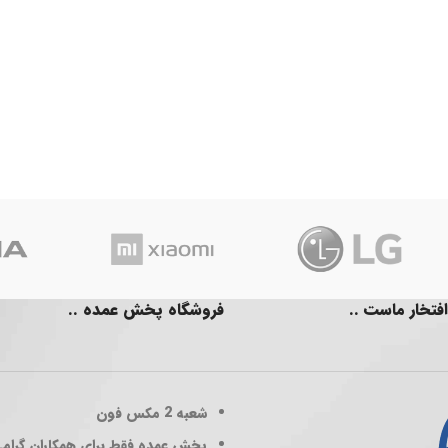
افتخار ماست ..
فروشگاه پخش عمده ..
شعبه 2
مکس فون
پخش عمده فقط برای همکاران گرام