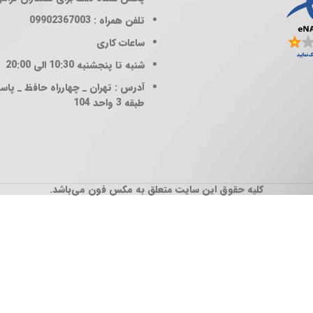
تلفن همراه : 09902367003
ساعات کاری
شنبه تا پنجشنبه 10:30 الی 20:00
آدرس : تهران _ چهارراه حافظ _ پاساژ
طبقه 3 واحد 104
کلیه حقوق این سایت متعلق به مکس فون می‌باشد.