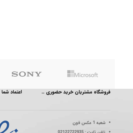
فروشگاه مشتریان خرید حضوری ..
اعتماد شما 
شعبه 1
مکس فون
تلفن ثابت : 02122722935