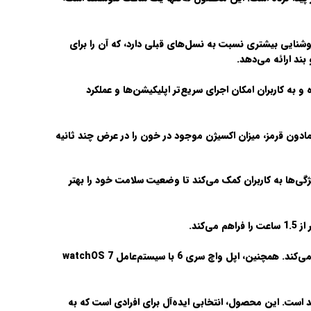
راحی شیک و نمایشگر همیشه روشن Retina عرضه شده است. این نمایشگر از تکنولوژی OLED بهره می‌برد و تا 2.5 برابر روشنایی بیشتری نسبت به نسل‌های قبلی دارد، که آن را برای
بند ارائه می‌دهد.
طراحی شده است. این پردازنده 20 درصد سریع‌تر از نسل قبلی بوده و به کاربران امکان اجرای سریع‌تر اپلیکیشن‌ها و عملکرد
واچ سری 6، سنسور اندازه‌گیری سطح اکسیژن خون (SpO2) است. این سنسور با استفاده از LEDهای قرمز و مادون قرمز، میزان اکسیژن موجود در خون را در عرض چند ثانیه
ش ضربان قلب، پایش خواب، و ارسال هشدارهای مربوط به ریتم نامنظم قلب (AFib) را دارد. این ویژگی‌ها به کاربران کمک می‌کند تا وضعیت سلامت خود را بهتر
این ساعت از وای‌فای، بلوتوث 5.0، و GPS پشتیبانی می‌کند. نسخه سلولار نیز امکان برقراری تماس و ارسال پیام را بدون نیاز به آیفون فراهم می‌کند. همچنین، اپل واچ سری 6 با سیستم‌عامل watchOS 7
وشمند است. این محصول، انتخابی ایده‌آل برای افرادی است که به