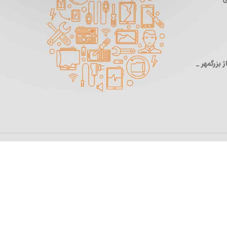
 بزرگمهر _