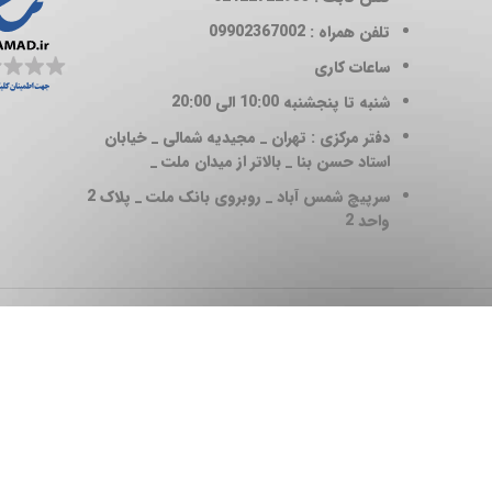
تلفن همراه : 09902367002
ساعات کاری
شنبه تا پنجشنبه 10:00 الی 20:00
دفتر مرکزی : تهران _ مجیدیه شمالی _ خیابان
استاد حسن بنا _ بالاتر از میدان ملت _
سرپیچ شمس آباد _ روبروی بانک ملت _ پلاک 2
واحد 2