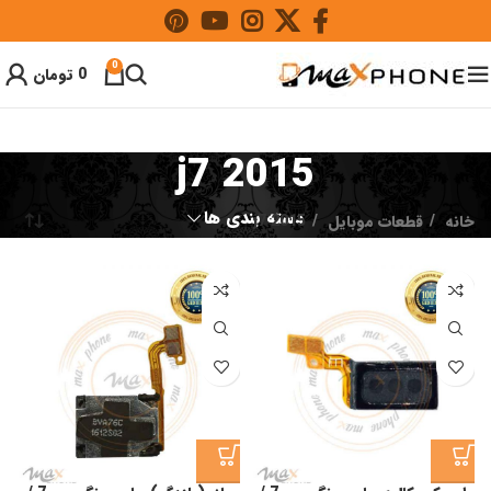
0
0
تومان
j7 2015
دسته بندی ها
خانه
قطعات موبایل
j7 2015