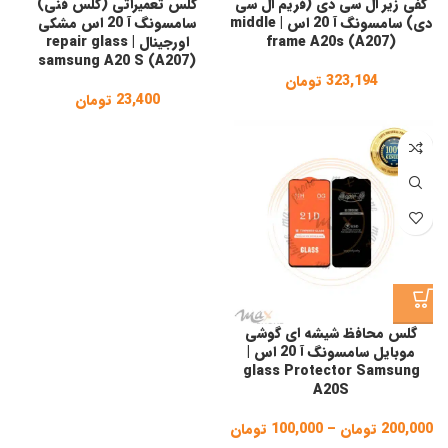
کفی زیر ال سی دی (فریم ال سی
گلس تعمیراتی (گلس فنی)
دی) سامسونگ آ 20 اس | middle
سامسونگ آ 20 اس مشکی
frame A20s (A207)
اورجینال | repair glass
samsung A20 S (A207)
323,194
تومان
23,400
تومان
گلس محافظ شیشه ای گوشی
موبایل سامسونگ آ 20 اس |
glass Protector Samsung
A20S
200,000
تومان
–
100,000
تومان
Price