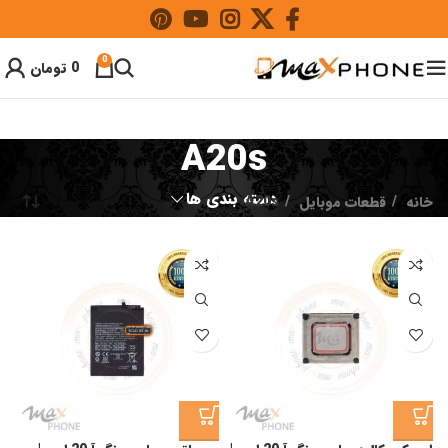
0
0
تومان
A20s
دسته بندی ها
خانه
قطعات موبایل
A20s