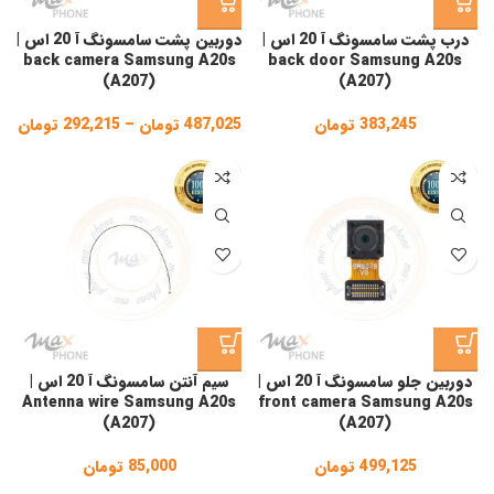
درب پشت سامسونگ آ 20 اس |
دوربین پشت سامسونگ آ 20 اس |
back camera Samsung A20s
back door Samsung A20s
(A207)
(A207)
383,245
تومان
487,025
تومان
–
292,215
تومان
ice
ge:
gh
,025
دوربین جلو سامسونگ آ 20 اس |
سیم آنتن سامسونگ آ 20 اس |
Antenna wire Samsung A20s
front camera Samsung A20s
(A207)
(A207)
499,125
تومان
85,000
تومان