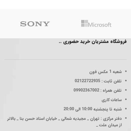
range:
100,000 تومان
through
200,000 تومان
فروشگاه مشتریان خرید حضوری ..
شعبه 1
مکس فون
تلفن ثابت : 02122722935
تلفن همراه : 09902367002
ساعات کاری
شنبه تا پنجشنبه 10:00 الی 20:00
دفتر مرکزی : تهران _ مجیدیه شمالی _ خیابان استاد حسن بنا _ بالاتر
از میدان ملت _