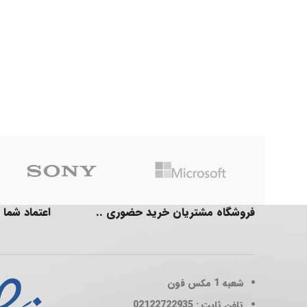
فروشگاه مشتریان خرید حضوری ..
اعتماد شما 
شعبه 1
مکس فون
تلفن ثابت : 02122722935