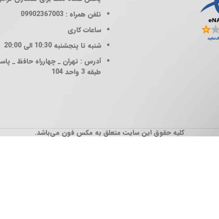
تلفن همراه : 09902367003
ساعات کاری
شنبه تا پنجشنبه 10:30 الی 20:00
آدرس : تهران _ چهارراه حافظ _ پاساژ
طبقه 3 واحد 104
کلیه حقوق این سایت متعلق به مکس فون می‌باشد.