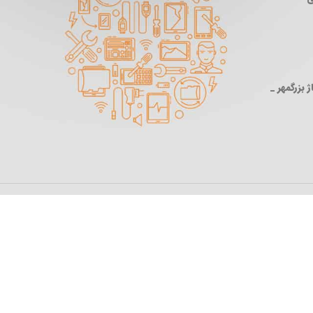
 بزرگمهر _