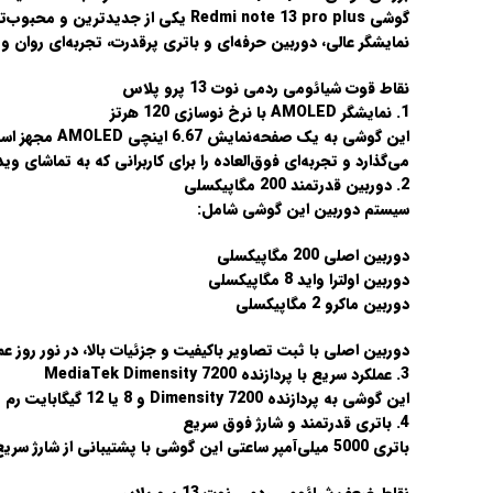
گوشی Redmi note 13 pro plus یکی از جدیدترین و محبوب‌ترین مدل‌های
نمایشگر عالی، دوربین حرفه‌ای و باتری پرقدرت، تجربه‌ای روان و 
نقاط قوت شیائومی ردمی نوت 13 پرو پلاس
1.
نمایشگر AMOLED با نرخ نوسازی 120 هرتز
این گوشی به یک صفحه‌نمایش
6.67 اینچی AMOLED
مجهز اس
می‌گذارد و تجربه‌ای فوق‌العاده را برای کاربرانی که به تماشای وی
2.
دوربین قدرتمند 200 مگاپیکسلی
سیستم دوربین این گوشی شامل:
دوربین اصلی 200 مگاپیکسلی
دوربین اولترا واید 8 مگاپیکسلی
دوربین ماکرو 2 مگاپیکسلی
دوربین اصلی با ثبت تصاویر باکیفیت و جزئیات بالا، در نور روز 
3.
عملکرد سریع با پردازنده MediaTek Dimensity 7200
این گوشی به
پردازنده Dimensity 7200
و
8 یا 12 گیگابایت رم
م
4.
باتری قدرتمند و شارژ فوق سریع
باتری
5000 میلی‌آمپر ساعتی
این گوشی با پشتیبانی از شارژ سری