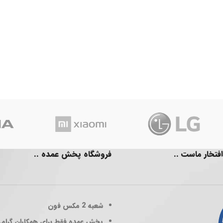
افتخار ماست ..
فروشگاه پخش عمده ..
شعبه 2
مکس فون
پخش عمده فقط برای همکاران گرام