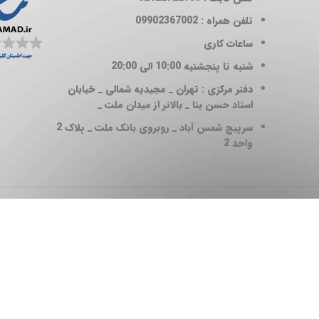
تلفن همراه : 09902367002
ساعات کاری
شنبه تا پنجشنبه 10:00 الی 20:00
دفتر مرکزی : تهران _ مجیدیه شمالی _ خیابان
استاد حسن بنا _ بالاتر از میدان ملت _
سرپیچ شمس آباد _ روبروی بانک ملت _ پلاک 2
واحد 2