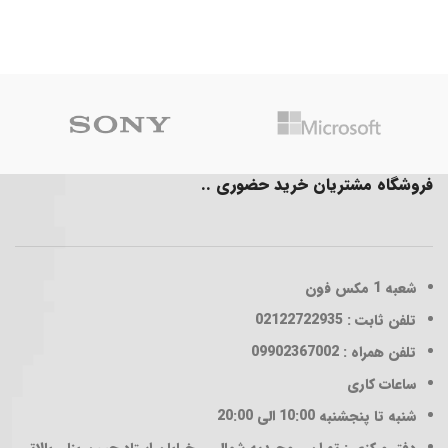
فروشگاه مشتریان خرید حضوری ..
شعبه 1
مکس فون
تلفن ثابت : 02122722935
تلفن همراه : 09902367002
ساعات کاری
شنبه تا پنجشنبه 10:00 الی 20:00
دفتر مرکزی : تهران _ مجیدیه شمالی _ خیابان استاد حسن بنا _ بالاتر