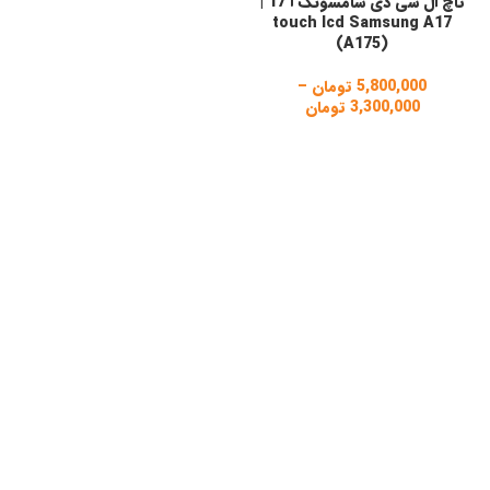
تاچ ال سی دی سامسونگ آ 17 |
touch lcd Samsung A17
(A175)
5,800,000
تومان
–
3,300,000
تومان
Price
range:
3,300,000 تومان
through
5,800,000 تومان