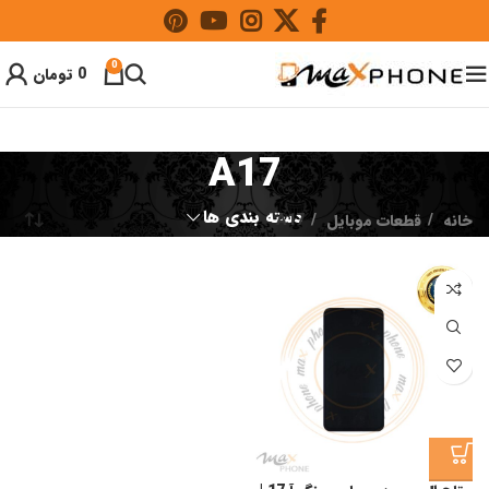
0
0
تومان
A17
دسته بندی ها
خانه
قطعات موبایل
A17