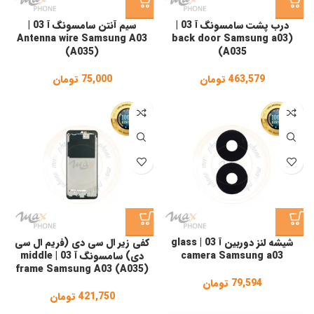
درب پشت سامسونگ آ 03 |
سیم آنتن سامسونگ آ 03 |
Antenna wire Samsung A03
(back door Samsung a03
(A035)
(A035
463,579
تومان
75,000
تومان
شیشه لنز دوربین آ 03 | glass
کفی زیر ال سی دی (فریم ال سی
camera Samsung a03
دی) سامسونگ آ 03 | middle
frame Samsung A03 (A035)
79,594
تومان
421,750
تومان