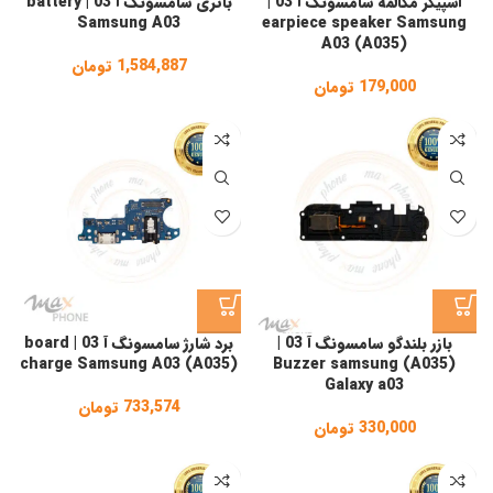
اسپیکر مکالمه سامسونگ آ 03 |
باتری سامسونگ آ 03 | battery
Samsung A03
earpiece speaker Samsung
A03 (A035)
1,584,887
تومان
179,000
تومان
بازر بلندگو سامسونگ آ 03 |
برد شارژ سامسونگ آ 03 | board
charge Samsung A03 (A035)
(A035) Buzzer samsung
Galaxy a03
733,574
تومان
330,000
تومان