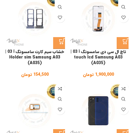
تاچ ال سی دی سامسونگ آ 03 |
خشاب سیم کارت سامسونگ آ 03 |
Holder sim Samsung A03
touch lcd Samsung A03
(A035)
(A035)
1,900,000
تومان
154,500
تومان