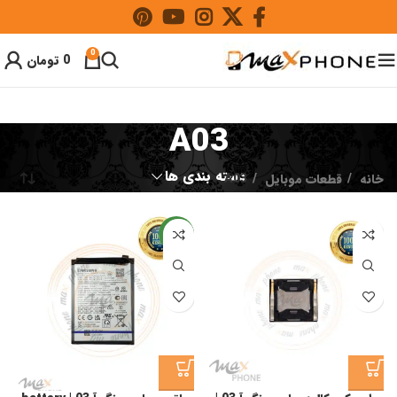
0
0
تومان
A03
دسته بندی ها
خانه
قطعات موبایل
A03
جدید