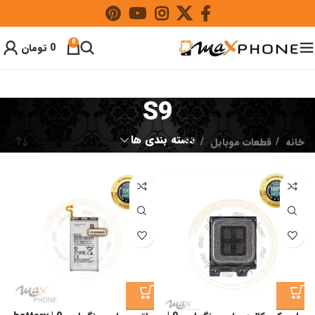
0
0
تومان
S9
دسته بندی ها
خانه
قطعات موبایل
S9