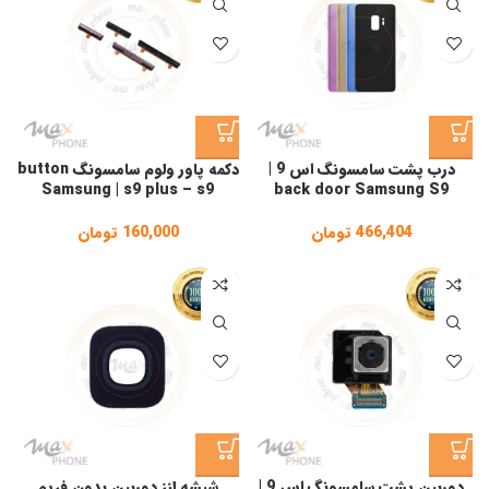
درب پشت سامسونگ اس 9 |
دکمه پاور ولوم سامسونگ button
Samsung | s9 plus – s9
back door Samsung S9
466,404
تومان
160,000
تومان
دوربین پشت سامسونگ اس 9 |
شیشه لنز دوربین بدون فریم