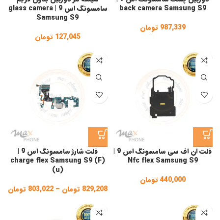
back camera Samsung S9
سامسونگ اس 9 | glass camera
Samsung S9
987,339
تومان
127,045
تومان
فلت ان اف سی سامسونگ اس 9 |
فلت شارژ سامسونگ اس 9 |
charge flex Samsung S9 (F)
Nfc flex Samsung S9
(u)
440,000
تومان
829,208
تومان
–
803,022
تومان
ice
ge:
gh