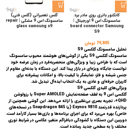
کانکتور باتری روی مادر برد
گلس تعمیراتی (گلس فنی)
سامسونگ اس 9 اورجینال |
سامسونگ اس 9 مشکی | repair
glass samsung s9
board connector Samsung
S9
79,805
تومان
تحلیل سامسونگ گلکسی S9
سامسونگ گلکسی S9 یکی از گوشی‌های هوشمند محبوب سامسونگ
است که با طراحی زیبا و ویژگی‌های منحصربه‌فرد در زمان عرضه خود
توانست جایگاه ویژه‌ای در بازار پیدا کند. این دستگاه با بدنه‌ای مقاوم از
جنس شیشه و فلز، نمایشگر با کیفیت بالا، و امکانات پیشرفته برای
کاربران حرفه‌ای و عادی به یک انتخاب ایده‌آل تبدیل شد.
ویژگی‌های کلیدی گلکسی S9
گلکسی اس 9 به لطف صفحه‌نمایش Super AMOLED با رزولوشن
QHD+، تجربه بصری بی‌نظیری را ارائه می‌دهد. این گوشی همچنین از
پردازنده قدرتمند Exynos 9810 (یا Snapdragon 845 در نسخه‌های
خاص) بهره می‌برد که برای اجرای برنامه‌ها و بازی‌ها بسیار کارآمد است.
دوربین این دستگاه با گشودگی دیافراگم متغیر، عکاسی در شرایط نوری
مختلف را به سطحی جدید رسانده است.