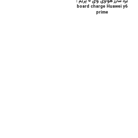
برد شارژ هواوی وای 6 پریم |
board charge Huawei y6
prime