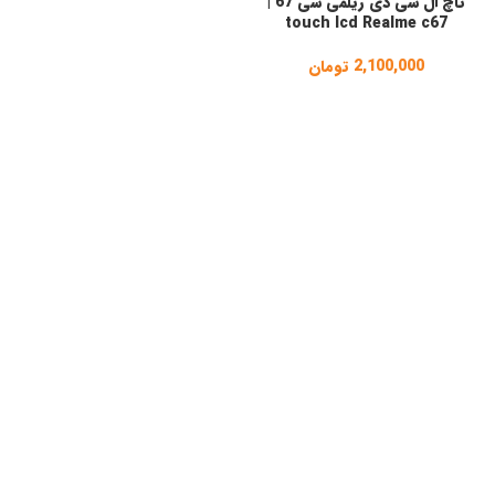
تاچ ال سی دی ریلمی سی 67 |
touch lcd Realme c67
2,100,000
تومان