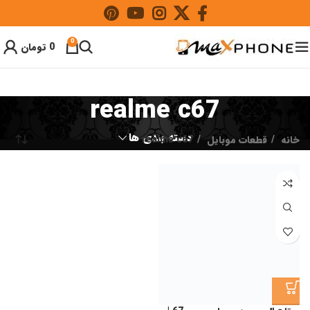
0
0
تومان
realme c67
دسته بندی ها
خانه
قطعات موبایل
realme c67