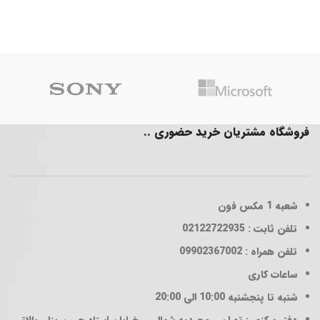
فروشگاه مشتریان خرید حضوری ..
شعبه 1
مکس فون
تلفن ثابت : 02122722935
تلفن همراه : 09902367002
ساعات کاری
شنبه تا پنجشنبه 10:00 الی 20:00
دفتر مرکزی : تهران _ مجیدیه شمالی _ خیابان استاد حسن بنا _ بالاتر