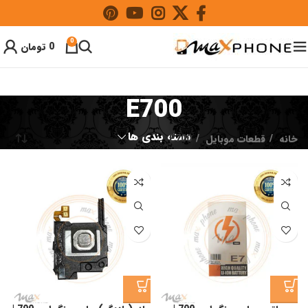
0
0
تومان
E700
دسته بندی ها
خانه
قطعات موبایل
E700