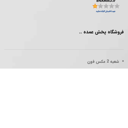
فروشگاه پخش عمده ..
شعبه 2
مکس فون
پخش عمده فقط برای همکاران گرامی
تلفن همراه : 09902367003
ساعات کاری
شنبه تا پنجشنبه 10:30 الی 20:00
آدرس : تهران _ چهارراه حافظ _ پاساژ بزرگمهر _ طبقه 3 واحد 104