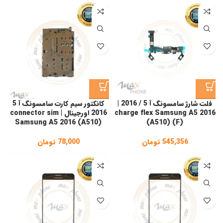
فلت شارژ سامسونگ آ 5 / 2016 |
کانکتور سیم کارت سامسونگ آ 5
charge flex Samsung A5 2016
2016 اورجینال | connector sim
Samsung A5 2016 (A510)
(A510) (F)
545,356
تومان
78,000
تومان