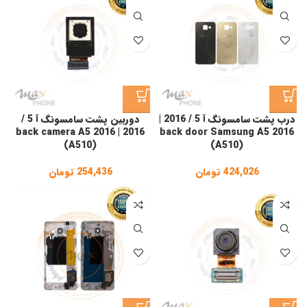
درب پشت سامسونگ آ 5 / 2016 |
دوربین پشت سامسونگ آ 5 /
2016 | back camera A5 2016
back door Samsung A5 2016
(A510)
(A510)
424,026
تومان
254,436
تومان