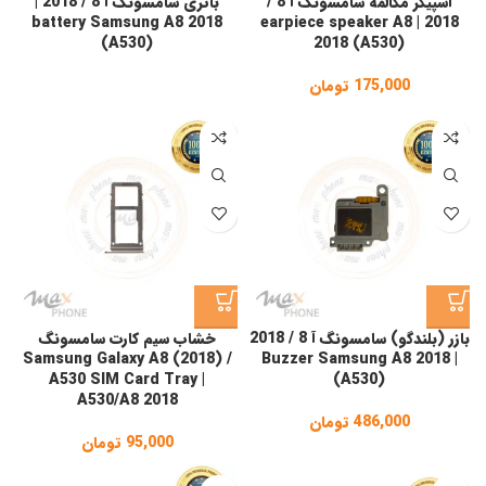
اسپیکر مکالمه سامسونگ آ 8 /
باتری سامسونگ آ 8 / 2018 |
battery Samsung A8 2018
2018 | earpiece speaker A8
(A530)
2018 (A530)
175,000
تومان
بازر (بلندگو) سامسونگ آ 8 / 2018
خشاب سیم کارت سامسونگ
Samsung Galaxy A8 (2018) /
| Buzzer Samsung A8 2018
A530 SIM Card Tray |
(A530)
A530/A8 2018
486,000
تومان
95,000
تومان