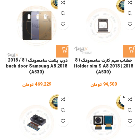
خشاب سیم کارت سامسونگ آ 8
درب پشت سامسونگ آ 8 / 2018 |
back door Samsung A8 2018
2018 | Holder sim S A8 2018
(A530)
(A530)
94,500
تومان
469,229
تومان
فروخته
شده