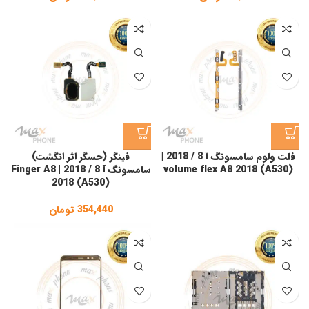
فلت ولوم سامسونگ آ 8 / 2018 |
فینگر (حسگر اثر انگشت)
volume flex A8 2018 (A530)
سامسونگ آ 8 / 2018 | Finger A8
2018 (A530)
354,440
تومان