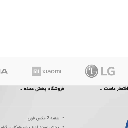
افتخار ماست ..
فروشگاه پخش عمده ..
شعبه 2
مکس فون
پخش عمده فقط برای همکاران گرام