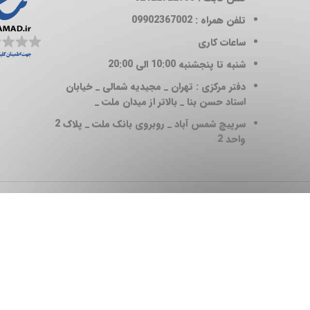
تلفن همراه : 09902367002
ساعات کاری
شنبه تا پنجشنبه 10:00 الی 20:00
دفتر مرکزی : تهران _ مجیدیه شمالی _ خیابان
استاد حسن بنا _ بالاتر از میدان ملت _
سرپیچ شمس آباد _ روبروی بانک ملت _ پلاک 2
واحد 2