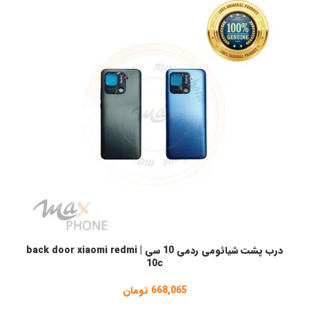
درب پشت شیائومی ردمی 10 سی | back door xiaomi redmi
انتخاب گزینه ها
ا
10c
668,065
تومان