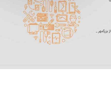
 بزرگمهر _