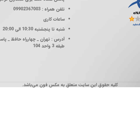
تلفن همراه : 09902367003
ساعات کاری
شنبه تا پنجشنبه 10:30 الی 20:00
آدرس : تهران _ چهارراه حافظ _ پاساژ
طبقه 3 واحد 104
کلیه حقوق این سایت متعلق به مکس فون می‌باشد.