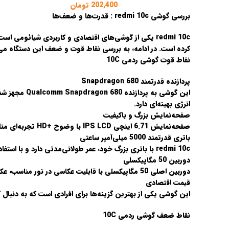
202,400
تومان
بررسی گوشی redmi 10c : قدرت‌ها و ضعف‌ها
redmi 10c یکی از گوشی‌های اقتصادی و کاربردی شیائو
کرده است. در ادامه، به بررسی نقاط قوت و ضعف این دستگاه می‌
نقاط قوت گوشی ردمی 10C
پردازنده قدرتمند Snapdragon 680
انرژی بهینه‌ای دارد.
صفحه‌نمایش بزرگ و باکیفیت
صفحه‌نمایش 6.71 اینچی IPS LCD با وضوح +HD تجربه‌ای مناسب برای تماشای فیلم، مرور وب و اجرای اپلیکیشن‌ها فراهم می‌کند.
باتری قدرتمند 5000 میلی‌آمپر ساعتی
redmi 10c با باتری بزرگ خود، عمر طولانی‌مدتی دارد و با استفاده معمولی می‌تواند تا یک روز و نیم دوام بیاورد.
دوربین 50 مگاپیکسلی
دوربین اصلی 50 مگاپیکسلی با قابلیت عکاسی در نور مناسب، عکس‌هایی با جزئیات بالا و رنگ‌های خوب ارائه می‌دهد.
قیمت اقتصادی
این گوشی یکی از بهترین گزینه‌ها برای افرادی است که به دنبا
نقاط ضعف گوشی ردمی 10C