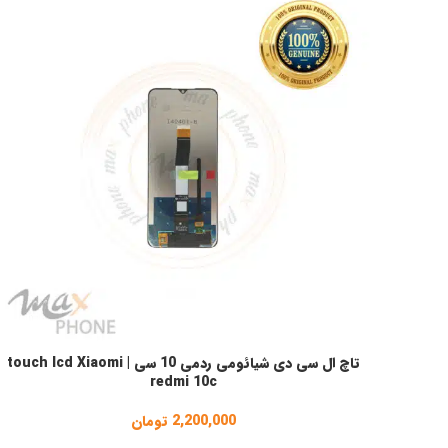
تاچ ال سی دی شیائومی ردمی 10 سی | touch lcd Xiaomi
افزودن به سبد خرید
redmi 10c
2,200,000
تومان