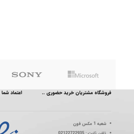
فروشگاه مشتریان خرید حضوری ..
اعتماد شما 
شعبه 1
مکس فون
تلفن ثابت : 02122722935