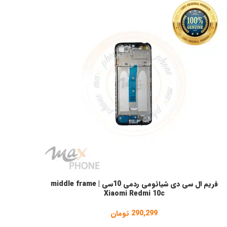
فریم ال سی دی شیائومی ردمی 10سی | middle frame
فزودن به سبد خرید
Xiaomi Redmi 10c
290,299
تومان