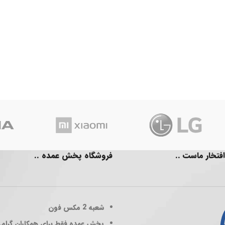
افتخار ماست ..
فروشگاه پخش عمده ..
شعبه 2
مکس فون
پخش عمده فقط برای همکاران گرام