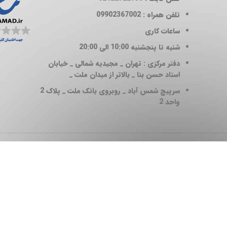
تلفن همراه : 09902367002
ساعات کاری
شنبه تا پنجشنبه 10:00 الی 20:00
دفتر مرکزی : تهران _ مجیدیه شمالی _ خیابان
استاد حسن بنا _ بالاتر از میدان ملت _
سرپیچ شمس آباد _ روبروی بانک ملت _ پلاک 2
واحد 2