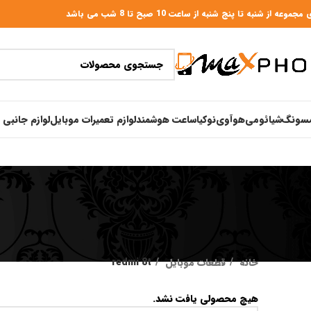
عه از شنبه تا پنج شنبه از ساعت 10 صبح تا 8 شب می باشد
سونگ
شیائومی
هوآوی
نوکیا
ساعت هوشمند
لوازم تعمیرات موبایل
لوازم جانبی 
خانه
قطعات موبایل
redmi 8t
هیچ محصولی یافت نشد.