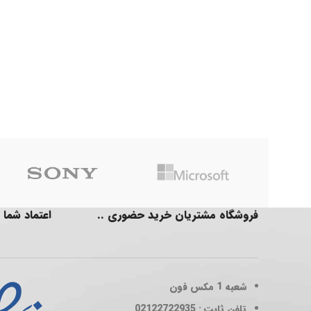
فروشگاه مشتریان خرید حضوری ..
اعتماد شما 
شعبه 1
مکس فون
تلفن ثابت : 02122722935