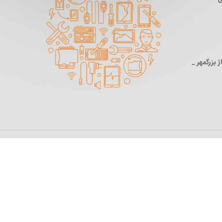
 بزرگمهر _