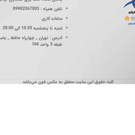
تلفن همراه : 09902367003
ساعات کاری
شنبه تا پنجشنبه 10:30 الی 20:00
آدرس : تهران _ چهارراه حافظ _ پاساژ
طبقه 3 واحد 104
کلیه حقوق این سایت متعلق به مکس فون می‌باشد.