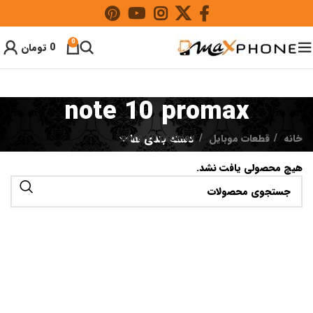
0
0
تومان
note 10 promax
خانه
قطعات موبایل
دسته بندی ها
note 10 promax
هیچ محصولی یافت نشد.