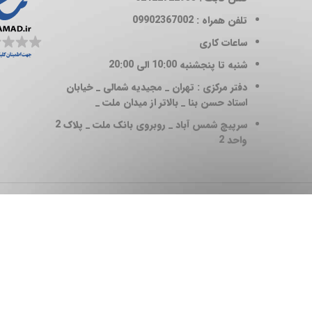
تلفن همراه : 09902367002
ساعات کاری
شنبه تا پنجشنبه 10:00 الی 20:00
دفتر مرکزی : تهران _ مجیدیه شمالی _ خیابان
استاد حسن بنا _ بالاتر از میدان ملت _
سرپیچ شمس آباد _ روبروی بانک ملت _ پلاک 2
واحد 2