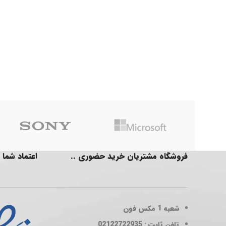
فروشگاه مشتریان خرید حضوری ..
اعتماد شما 
شعبه 1
مکس فون
تلفن ثابت : 02122722935