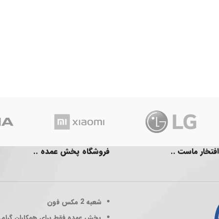
افتخار ماست ..
فروشگاه پخش عمده ..
شعبه 2
مکس فون
پخش عمده فقط برای همکاران گرام