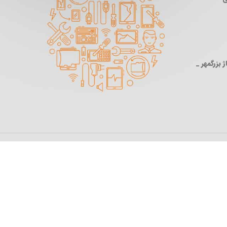
 بزرگمهر _