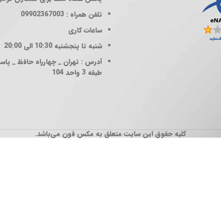
تلفن همراه : 09902367003
ساعات کاری
شنبه تا پنجشنبه 10:30 الی 20:00
آدرس : تهران _ چهارراه حافظ _ پاساژ
طبقه 3 واحد 104
کلیه حقوق این سایت متعلق به مکس فون می‌باشد.