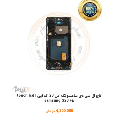
تاچ ال سی دی سامسونگ اس 20 اف ایی | touch lcd
انتخاب گزینه ها
ا
samsung S20 FE
6,800,000
تومان