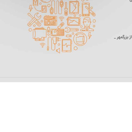
 بزرگمهر _