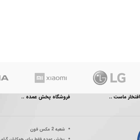
افتخار ماست ..
فروشگاه پخش عمده ..
شعبه 2
مکس فون
پخش عمده فقط برای همکاران گرام