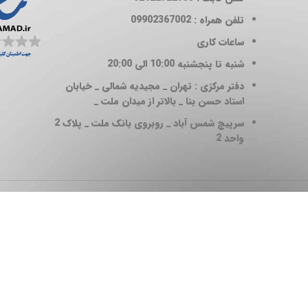
تلفن همراه : 09902367002
ساعات کاری
شنبه تا پنجشنبه 10:00 الی 20:00
دفتر مرکزی : تهران _ مجیدیه شمالی _ خیابان
استاد حسن بنا _ بالاتر از میدان ملت _
سرپیچ شمس آباد _ روبروی بانک ملت _ پلاک 2
واحد 2