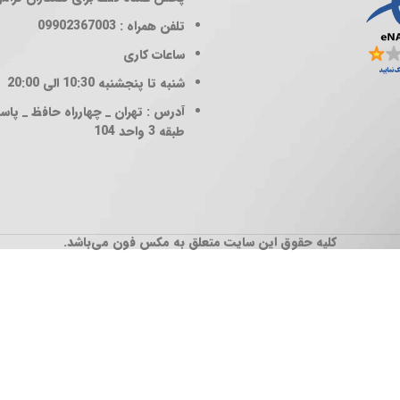
تلفن همراه : 09902367003
ساعات کاری
شنبه تا پنجشنبه 10:30 الی 20:00
آدرس : تهران _ چهارراه حافظ _ پاساژ
طبقه 3 واحد 104
کلیه حقوق این سایت متعلق به مکس فون می‌باشد.