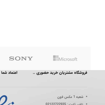
فروشگاه مشتریان خرید حضوری ..
اعتماد شما 
شعبه 1
مکس فون
تلفن ثابت : 02122722935