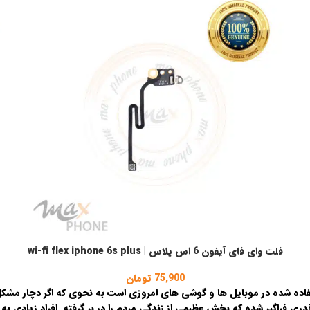
فلت وای فای آیفون 6 اس پلاس | wi-fi flex iphone 6s plus
افزودن به سبد خرید
ا
75,900
تومان
ه شده در موبایل ها و گوشی های امروزی است به نحوی که اگر دچار مشکل و 
 قدری فراگیر شده که بخش عظیمی از زندگی مردم را در بر گرفته. افراد زیادی