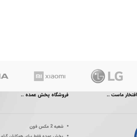
افتخار ماست ..
فروشگاه پخش عمده ..
شعبه 2
مکس فون
پخش عمده فقط برای همکاران گرام