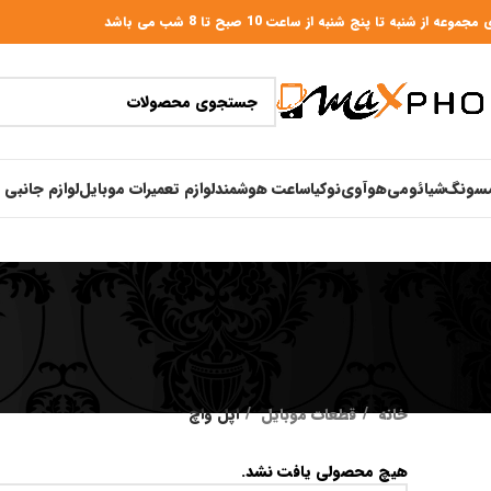
عه از شنبه تا پنج شنبه از ساعت 10 صبح تا 8 شب می باشد
سونگ
شیائومی
هوآوی
نوکیا
ساعت هوشمند
لوازم تعمیرات موبایل
لوازم جانبی 
خانه
قطعات موبایل
اپل واچ
هیچ محصولی یافت نشد.