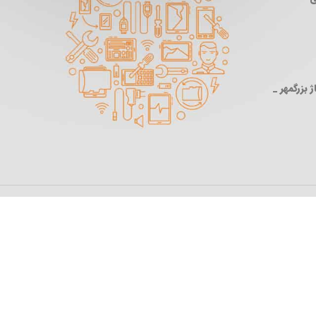
 بزرگمهر _