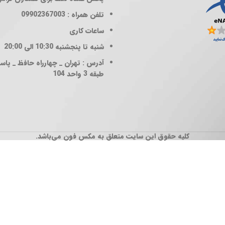
تلفن همراه : 09902367003
ساعات کاری
شنبه تا پنجشنبه 10:30 الی 20:00
آدرس : تهران _ چهارراه حافظ _ پاساژ
طبقه 3 واحد 104
کلیه حقوق این سایت متعلق به مکس فون می‌باشد.