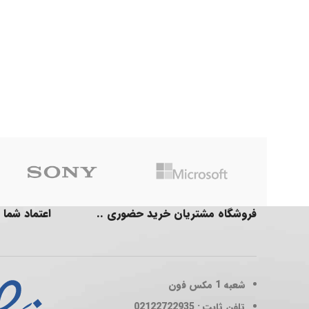
فروشگاه مشتریان خرید حضوری ..
اعتماد شما 
شعبه 1
مکس فون
تلفن ثابت : 02122722935