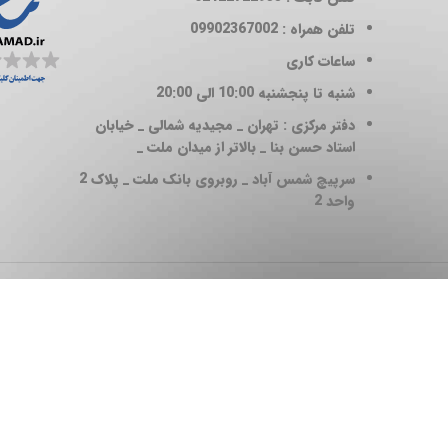
تلفن همراه : 09902367002
ساعات کاری
شنبه تا پنجشنبه 10:00 الی 20:00
دفتر مرکزی : تهران _ مجیدیه شمالی _ خیابان
استاد حسن بنا _ بالاتر از میدان ملت _
سرپیچ شمس آباد _ روبروی بانک ملت _ پلاک 2
واحد 2