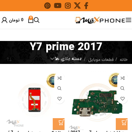
0
0
تومان
Y7 prime 2017
دسته بندی ها
خانه
قطعات موبایل
Y7 prime 2017