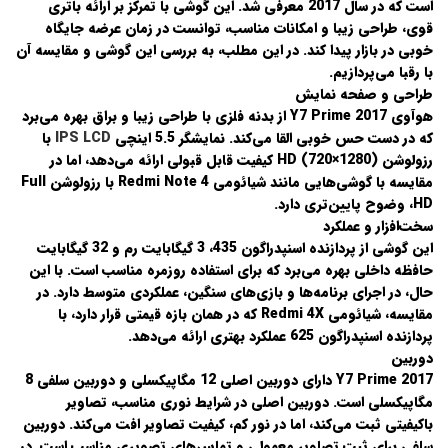
است که در سال 2017 معرفی شد. این گوشی با تمرکز بر ارائه باتری
قوی، طراحی زیبا و امکانات مناسب، توانست در زمان عرضه جایگاه
خوبی در بازار پیدا کند. در این مطلب، به بررسی این گوشی و مقایسه آن
با رقبا می‌پردازیم.
طراحی و صفحه نمایش
هوآوی Y7 Prime 2017 از بدنه فلزی با طراحی زیبا و براق بهره می‌برد
که در دست حس خوبی القا می‌کند. نمایشگر 5.5 اینچی
IPS LCD
با
رزولوشن HD (720×1280) کیفیت قابل قبولی ارائه می‌دهد، اما در
مقایسه با گوشی‌هایی مانند
شیائومی Redmi Note 4
با رزولوشن Full
HD، وضوح پایین‌تری دارد.
سخت‌افزار و عملکرد
این گوشی از پردازنده
اسنپدراگون 435
، 3 گیگابایت رم و 32 گیگابایت
حافظه داخلی بهره می‌برد که برای استفاده روزمره مناسب است. با این
حال، در اجرای برنامه‌ها و بازی‌های سنگین، عملکردی متوسط دارد. در
مقایسه،
شیائومی Redmi 4X
که در همان بازه قیمتی قرار دارد، با
پردازنده اسنپدراگون 625 عملکرد بهتری ارائه می‌دهد.
دوربین
Y7 Prime 2017 دارای دوربین اصلی 12 مگاپیکسلی و دوربین سلفی 8
مگاپیکسلی است. دوربین اصلی در شرایط نوری مناسب، تصاویر
باکیفیتی ثبت می‌کند، اما در نور کم، کیفیت تصاویر افت می‌کند. دوربین
سلفی برای ثبت تصاویر معمولی و تماس‌های تصویری مناسب است. در