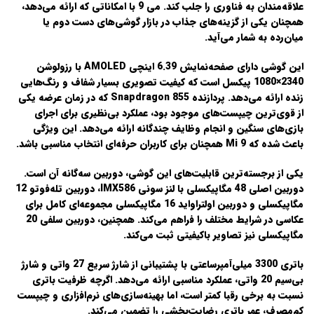
علاقه‌مندان به فناوری را جلب کند.
می 9
با امکاناتی که ارائه می‌دهد،
همچنان یکی از گزینه‌های جذاب در بازار گوشی‌های دست دوم یا
میان‌رده به شمار می‌آید.
این گوشی دارای صفحه‌نمایش
6.39 اینچی AMOLED
با رزولوشن
2340×1080 پیکسل است که کیفیت تصویری بسیار شفاف و رنگ‌هایی
زنده ارائه می‌دهد.
پردازنده Snapdragon 855
که در زمان عرضه یکی
از قوی‌ترین چیپست‌های موجود بود، عملکرد بی‌نظیری برای اجرای
بازی‌های سنگین و انجام وظایف چندگانه ارائه می‌دهد. این ویژگی
باعث شده که Mi 9 همچنان برای کاربران حرفه‌ای انتخاب مناسبی باشد.
یکی از برجسته‌ترین قابلیت‌های این گوشی، دوربین سه‌گانه آن است.
دوربین اصلی 48 مگاپیکسلی با لنز سونی IMX586، دوربین تله‌فوتو 12
مگاپیکسلی و دوربین اولتراواید 16 مگاپیکسلی مجموعه‌ای کامل برای
عکاسی در شرایط مختلف را فراهم می‌کند. همچنین، دوربین سلفی 20
مگاپیکسلی نیز تصاویر باکیفیتی ثبت می‌کند.
باتری 3300 میلی‌آمپرساعتی
با پشتیبانی از شارژ سریع 27 واتی و شارژ
بی‌سیم 20 واتی، عملکرد مناسبی ارائه می‌دهد. اگرچه ظرفیت باتری
نسبت به برخی رقبا کمتر است، اما بهینه‌سازی‌های نرم‌افزاری و چیپست
کم‌مصرف، عمر باتری رضایت‌بخشی را تضمین می‌کند.