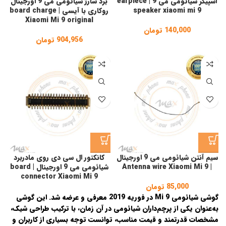
اسپیکر شیائومی می 9 | earpiece
برد شارژ شیائومی می 9 اورجینال
speaker xiaomi mi 9
روکاری با آیسی | board charge
Xiaomi Mi 9 original
140,000
تومان
904,956
تومان
سیم آنتن شیائومی می 9 اورجینال
کانکتور ال سی دی روی مادربرد
| Antenna wire Xiaomi Mi 9
شیائومی می 9 اورجینال | board
connector Xiaomi Mi 9
85,000
تومان
گوشی
شیائومی Mi 9
در
فوریه 2019
معرفی و عرضه شد. این گوشی
به‌عنوان یکی از پرچم‌داران شیائومی در آن زمان، با ترکیب طراحی شیک،
مشخصات قدرتمند و قیمت مناسب، توانست توجه بسیاری از کاربران و