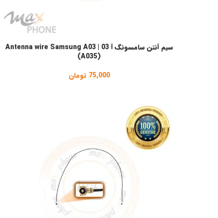
سیم آنتن سامسونگ آ 03 | Antenna wire Samsung A03
انتخاب گزینه ها
(A035)
75,000
تومان