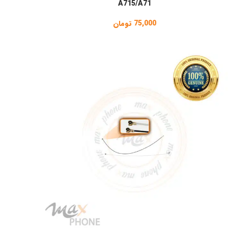
A715/A71
75,000
تومان