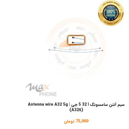
سیم آنتن سامسونگ آ 32 5 جی | Antenna wire A32 5g
نتخاب گزینه ها
(A326)
75,000
تومان