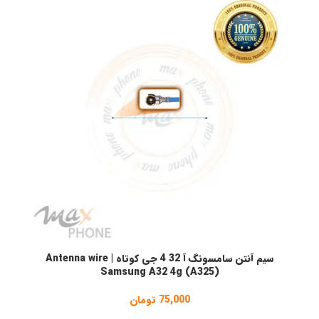
سیم آنتن سامسونگ آ 32 4 جی کوتاه | Antenna wire
افزودن به سبد خرید
ا
Samsung A32 4g (A325)
75,000
تومان