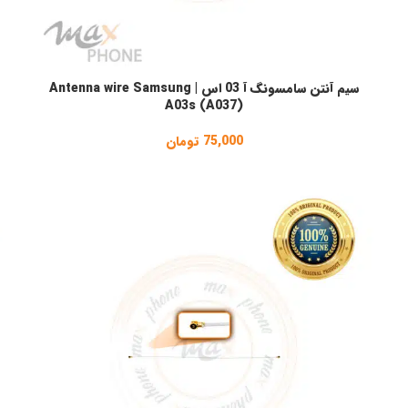
سیم آنتن سامسونگ آ 03 اس | Antenna wire Samsung
انتخاب گزینه ها
ا
A03s (A037)
75,000
تومان