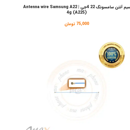
سیم آنتن سامسونگ 22 4جی | Antenna wire Samsung A22
نتخاب گزینه ها
4g (A225)
75,000
تومان