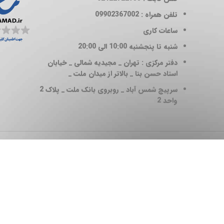
تلفن همراه : 09902367002
ساعات کاری
شنبه تا پنجشنبه 10:00 الی 20:00
دفتر مرکزی : تهران _ مجیدیه شمالی _ خیابان
استاد حسن بنا _ بالاتر از میدان ملت _
سرپیچ شمس آباد _ روبروی بانک ملت _ پلاک 2
واحد 2