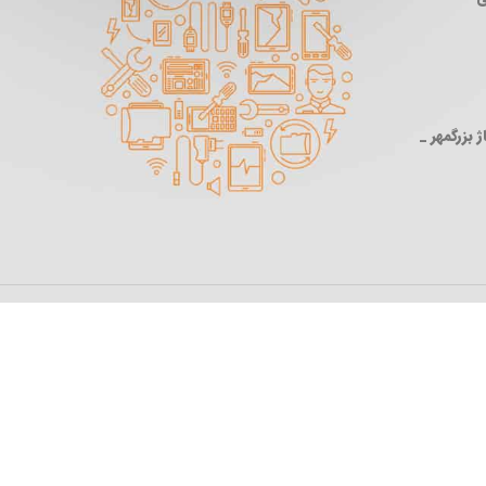
 بزرگمهر _