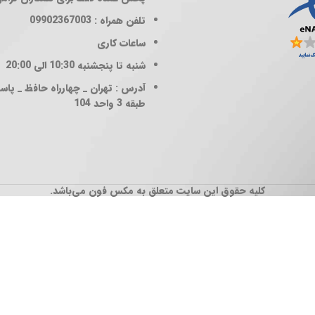
تلفن همراه : 09902367003
ساعات کاری
شنبه تا پنجشنبه 10:30 الی 20:00
آدرس : تهران _ چهارراه حافظ _ پاساژ
طبقه 3 واحد 104
کلیه حقوق این سایت متعلق به مکس فون می‌باشد.