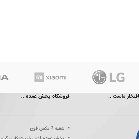
افتخار ماست ..
فروشگاه پخش عمده ..
شعبه 2
مکس فون
پخش عمده فقط برای همکاران گرام