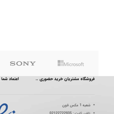
فروشگاه مشتریان خرید حضوری ..
اعتماد شما 
شعبه 1
مکس فون
تلفن ثابت : 02122722935