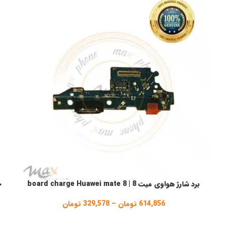
برد شارژ هواوی میت 8 | board charge Huawei mate 8
انتخاب گزینه ها
ا
614,856
تومان
–
329,578
تومان
Price
range:
329,578 تومان