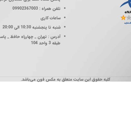
تلفن همراه : 09902367003
ساعات کاری
شنبه تا پنجشنبه 10:30 الی 20:00
آدرس : تهران _ چهارراه حافظ _ پاساژ
طبقه 3 واحد 104
کلیه حقوق این سایت متعلق به مکس فون می‌باشد.