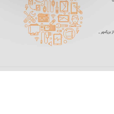
 بزرگمهر _