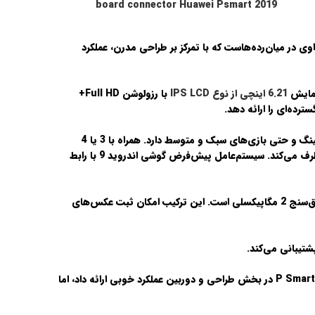
board connector Huawei Psmart 2019
 در میان‌رده‌هاست که با تمرکز بر طراحی مدرن، عملکرد
6.21 اینچی
از نوع
IPS LCD
با رزولوشن Full HD+
مجهز شده است، یک چیپست هشت هسته‌ای که عملکرد بسیار خوبی در اجرای برنامه‌های روزمره، مالتی‌تسکینگ و حتی بازی‌های سبک و متوسط دارد. همراه با 3 یا 4
اندروید 9
با رابط
هواوی P Smart 2019 از یک سیستم دوربین دوگانه در پشت بهره می‌برد که شامل یک لنز اصلی 13 مگاپیکسلی با دیافراگم f/1.8 و یک لنز عمق‌سنج 2 مگاپیکسلی است. این ترکیب امکان ثبت عکس‌های
رقابت داشت. در مقایسه، P Smart 2019 در بخش طراحی و دوربین عملکرد خوبی ارائه داد، اما