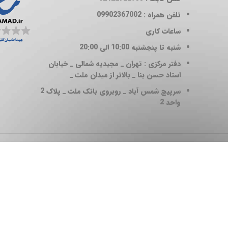
تلفن همراه : 09902367002
ساعات کاری
شنبه تا پنجشنبه 10:00 الی 20:00
دفتر مرکزی : تهران _ مجیدیه شمالی _ خیابان
استاد حسن بنا _ بالاتر از میدان ملت _
سرپیچ شمس آباد _ روبروی بانک ملت _ پلاک 2
واحد 2