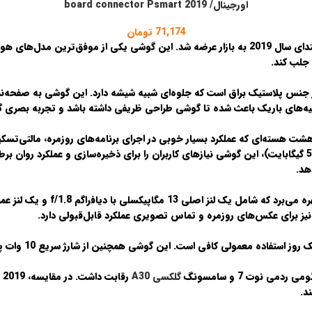
اورجینال/ board connector Psmart 2019
71,174
تومان
تدای
سال 2019
به بازار عرضه شد. این گوشی یکی از موفق‌ترین مدل‌های هواوی
جلب کند.
هد.
ومی ردمی نوت 7
و
سامسونگ
گلکسی A30
د.