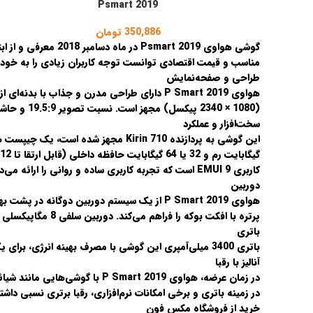
Psmart 2019
350,886
تومان
گوشی
هواوی Psmart 2019
در
ماه دسامبر 2018
معرفی و از اب
مناسب و قیمت اقتصادی توانست توجه کاربران زیادی را به خود 
طراحی و صفحه‌نمایش
هواوی P Smart 2019 دارای طراحی مدرن و جذاب با بدنه‌ای از جنس پلاستیک براق است که جلوه‌ای شبیه شیشه دارد. این گوشی به صفحه‌نمایش
(2340 × 1080 پیکسل) مجهز است. نسبت تصویر 19.5:9 و حاشیه‌های باریک باعث شده تا گوشی طراحی ظریفی داشته باشد و تجربه بصری گسترده‌ای را ارائه دهد.
سخت‌افزار و عملکرد
این گوشی به پردازنده
Kirin 710
گیگابایت رم و 32 یا 64 گیگابایت حافظه داخلی (قابل ارتقا تا 512 گیگابایت)، این گوشی نیازهای کاربران را برای ذخیره‌سازی و عملکرد روان برطرف می‌کند. سیستم‌عامل پیش‌فرض گوشی
کاربری
EMUI 9
است که تجربه کاربری ساده و روانی را ارائه می‌د
دوربین
پرتره با افکت بوکه را فراهم می‌کند. دوربین سلفی 8 مگاپیکسلی نیز برای عکس‌های روزمره و تماس تصویری عملکرد قابل‌قبولی دارد.
باتری
باتری 3400 میلی‌آمپری این گوشی با مصرف بهینه انرژی، برای یک روز استفاده معمولی کافی است. این گوشی همچنین از شارژ سریع 10 وات پشتیبانی می‌کند.
آنالیز با رقبا
در زمان عرضه، هواوی P Smart 2019 با گوشی‌هایی مانند
شیائ
در زمینه باتری و برخی امکانات نرم‌افزاری، رقبا برتری نسبی داشتن
خرید از فروشگاه مکس فون