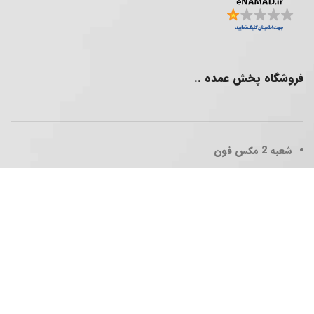
فروشگاه پخش عمده ..
شعبه 2
مکس فون
پخش عمده فقط برای همکاران گرامی
تلفن همراه : 09902367003
ساعات کاری
شنبه تا پنجشنبه 10:30 الی 20:00
آدرس : تهران _ چهارراه حافظ _ پاساژ بزرگمهر _ طبقه 3 واحد 104