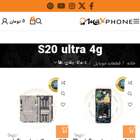
0
0
تومان
S20 ultra 4g
دسته بندی ها
خانه
قطعات موبایل
S20 ultra 4g