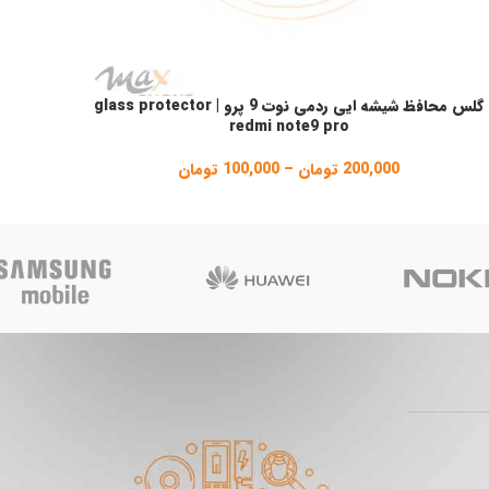
گلس محافظ شیشه ایی ردمی نوت 9 پرو | glass protector
نتخاب گزینه ها
redmi note9 pro
200,000
تومان
–
100,000
تومان
Price
range:
100,000 تومان
through
200,000 تومان