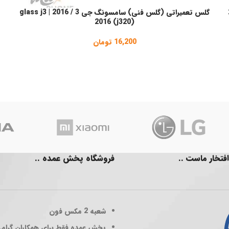
20
گلس تعمیراتی (گلس فنی) سامسونگ جی 3 / 2016 | glass j3
انتخاب گزینه ها
2016 (j320)
16,200
تومان
افتخار ماست ..
فروشگاه پخش عمده ..
شعبه 2
مکس فون
پخش عمده فقط برای همکاران گرام