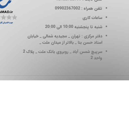
تلفن همراه : 09902367002
ساعات کاری
شنبه تا پنجشنبه 10:00 الی 20:00
دفتر مرکزی : تهران _ مجیدیه شمالی _ خیابان
استاد حسن بنا _ بالاتر از میدان ملت _
سرپیچ شمس آباد _ روبروی بانک ملت _ پلاک 2
واحد 2