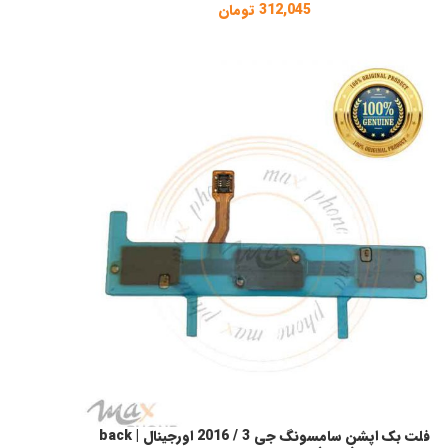
312,045
تومان
فلت بک اپشن سامسونگ جی 3 / 2016 اورجینال | back
فزودن به سبد خرید