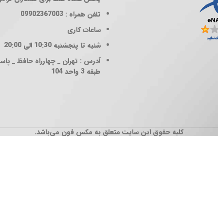
تلفن همراه : 09902367003
ساعات کاری
شنبه تا پنجشنبه 10:30 الی 20:00
آدرس : تهران _ چهارراه حافظ _ پاساژ
طبقه 3 واحد 104
کلیه حقوق این سایت متعلق به مکس فون می‌باشد.