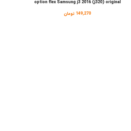
option flex Samsung j3 2016 (j320) original
149,270
تومان