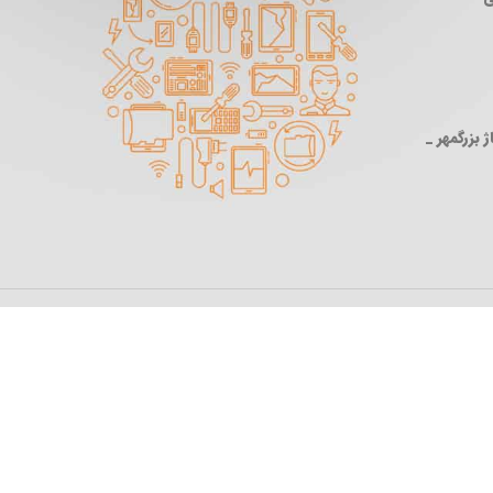
 بزرگمهر _