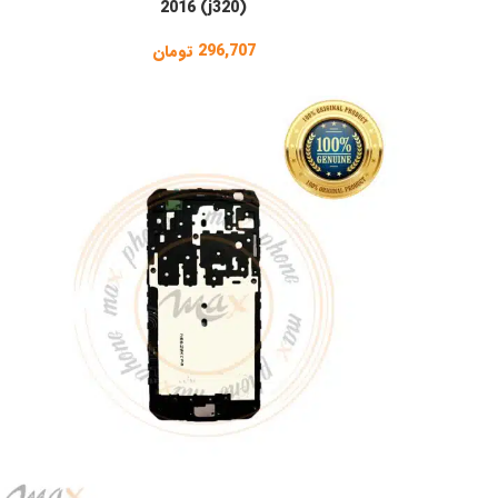
2016 (j320)
296,707
تومان