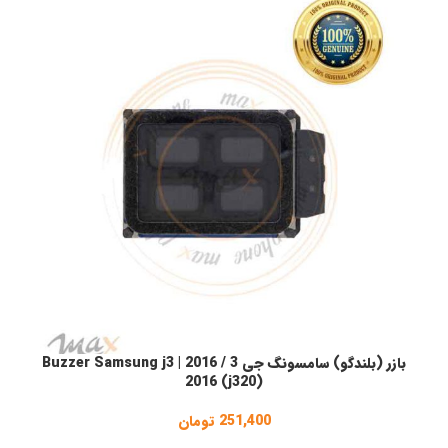
بازر (بلندگو) سامسونگ جی 3 / 2016 | Buzzer Samsung j3
افزودن به سبد خرید
ا
2016 (j320)
251,400
تومان