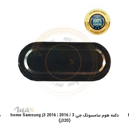
b
دکمه هوم سامسونگ جی 3 / 2016 | home Samsung j3 2016
اطلاعات بیشتر
ا
(j320)