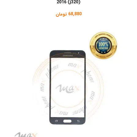
2016 (j320)
68,880
تومان