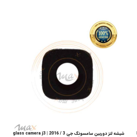
شیشه لنز دوربین سامسونگ جی 3 / 2016 | glass camera j3
افزودن به سبد خرید
ا