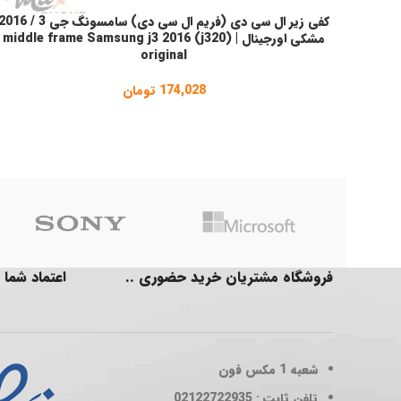
کفی زیر ال سی دی (فریم ال سی دی) سامسونگ جی 3 / 16
افزودن به سبد خرید
مشکی اورجینال | middle frame Samsung j3 2016 (j320)
original
174,028
تومان
فروشگاه مشتریان خرید حضوری ..
اعتماد شما 
شعبه 1
مکس فون
تلفن ثابت : 02122722935