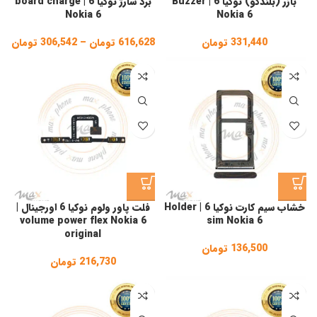
بازر (بلندگو) نوکیا 6 | Buzzer
برد شارژ نوکیا 6 | board charge
Nokia 6
Nokia 6
331,440
تومان
616,628
تومان
–
306,542
تومان
ice
ge:
gh
,628
خشاب سیم کارت نوکیا 6 | Holder
فلت پاور ولوم نوکیا 6 اورجینال |
volume power flex Nokia 6
sim Nokia 6
original
136,500
تومان
216,730
تومان