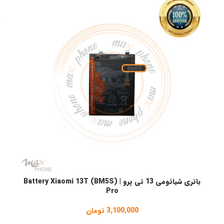
باتری شیائومی 13 تی پرو | (BM5S) Battery Xiaomi 13T
افزودن به سبد خرید
ا
Pro
3,100,000
تومان