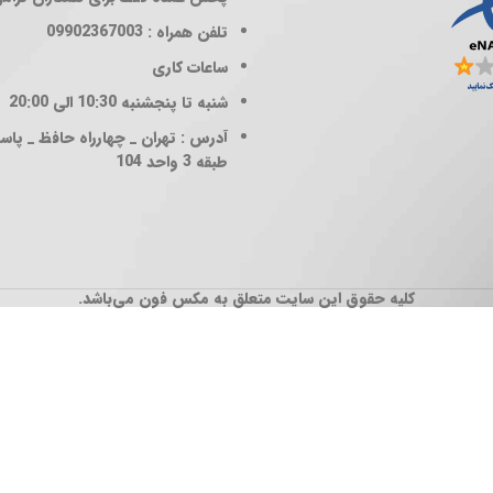
تلفن همراه : 09902367003
ساعات کاری
شنبه تا پنجشنبه 10:30 الی 20:00
آدرس : تهران _ چهارراه حافظ _ پاساژ
طبقه 3 واحد 104
کلیه حقوق این سایت متعلق به مکس فون می‌باشد.