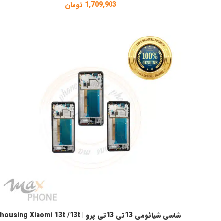
1,709,903
تومان
شاسی شیائومی 13تی 13تی پرو | housing Xiaomi 13t /13t
انتخاب گزینه ها