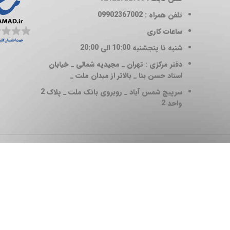
تلفن همراه : 09902367002
ساعات کاری
شنبه تا پنجشنبه 10:00 الی 20:00
دفتر مرکزی : تهران _ مجیدیه شمالی _ خیابان
استاد حسن بنا _ بالاتر از میدان ملت _
سرپیچ شمس آباد _ روبروی بانک ملت _ پلاک 2
واحد 2