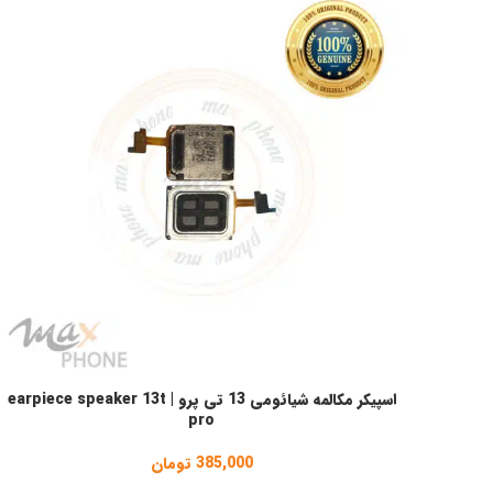
اسپیکر مکالمه شیائومی 13 تی پرو | earpiece speaker 13t
افزودن به سبد خرید
pro
385,000
تومان