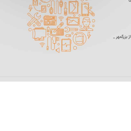
 بزرگمهر _