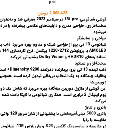
pro
2,063,428
تومان
گوشی
شیائومی 13t pro
در
سپتامبر 2023
معرفی شد و به‌عنوان 
سخت‌افزاری، طراحی مدرن و قابلیت‌های عکاسی پیشرفته را در قی
می‌شود.
طراحی و نمایشگر
شیائومی 13 تی پرو
از طراحی شیک و مقاوم بهره می‌برد. قاب 
AMOLED
با
استانداردهای HDR10+ و Dolby Vision پشتیبانی می‌کند.
سخت‌افزار و عملکرد
قلب تپنده
13 تی پرو
، پردازنده قدرتمند
Dimensity 9200+
وظایف چندگانه به یک انتخاب بی‌نظیر تبدیل کرده است. همچنین
دوربین‌ها
زوم اپتیکال 2 برابری است. همکاری شیائومی با
لایکا
می‌کند.
باتری و شارژ
باتری 5000 میلی‌آمپرساعتی
با پشتیبانی از شارژ سریع 120 واتی، در کمتر از 20 دقیقه به‌طور کامل شارژ می‌شود. این ویژگی برای کاربرانی که همیشه در حال حرکت هستند، یک مزیت مهم است.
مقایسه با رقبا
در مقایسه با
سامسونگ گلکسی S23
و
وان‌پلاس 11R