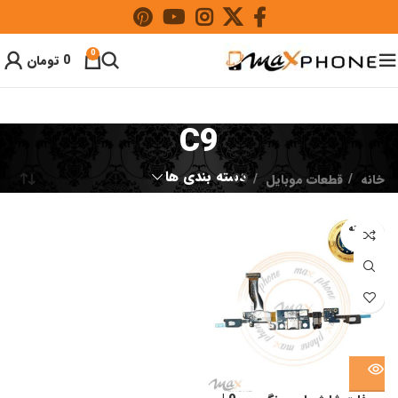
0
0
تومان
C9
دسته بندی ها
خانه
قطعات موبایل
C9
فروخته
شده