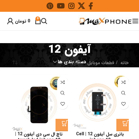
0
0
تومان
آیفون 12
دسته بندی ها
خانه
قطعات موبایل
آیفون 12
باتری سل آیفون 12 | Cell
تاچ ال سی دی آیفون 12 |