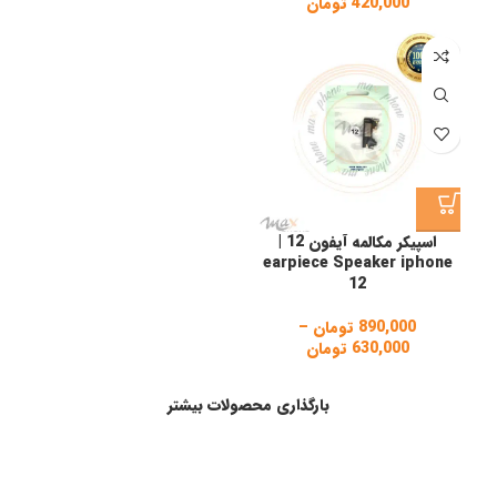
420,000
تومان
Price
range:
420,000 تومان
through
730,000 تومان
اسپیکر مکالمه آیفون 12 |
earpiece Speaker iphone
12
890,000
تومان
–
630,000
تومان
Price
range:
630,000 تومان
بارگذاری محصولات بیشتر
through
890,000 تومان