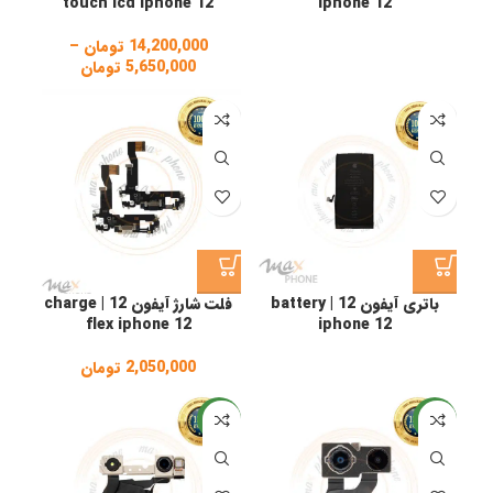
touch lcd iphone 12
iphone 12
14,200,000
تومان
–
5,650,000
تومان
Price
range:
,000
through
14,200,000 تومان
باتری آیفون 12 | battery
فلت شارژ آیفون 12 | charge
flex iphone 12
iphone 12
2,050,000
تومان
جدید
جدید