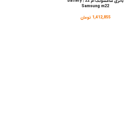
باتری سامسونگ ام 22 | battery
Samsung m22
1,412,855
تومان