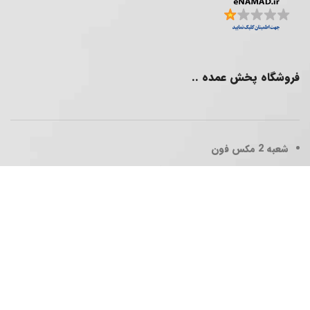
فروشگاه پخش عمده ..
شعبه 2
مکس فون
پخش عمده فقط برای همکاران گرامی
تلفن همراه : 09902367003
ساعات کاری
شنبه تا پنجشنبه 10:30 الی 20:00
آدرس : تهران _ چهارراه حافظ _ پاساژ بزرگمهر _ طبقه 3 واحد 104