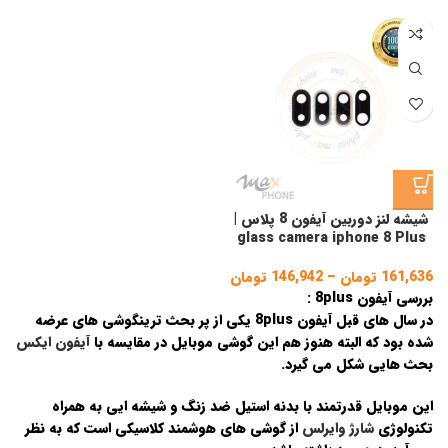
ge:
gh
,450
شیشه لنز دوربین آیفون 8 پلاس |
glass camera iphone 8 Plus
161,636
تومان
–
146,942
تومان
Price
range:
بررسی آیفون 8plus :
146,942 تومان
در سال های قبل آیفون 8plus یکی از پر بحث ترینگوشی های عرضه
through
شده بود که البته هنوز هم این گوشی موبایل در مقایسه با
آیفون ایکس
161,636 تومان
بحث هایی شکل می گیرد.
این موبایل قدرتمند با بدنه استیل ضد زنگ و شیشه ایی به همراه
تکنولوژی
شارژ وایرلس
از گوشی های هوشمند کلاسیکی است که به نظر