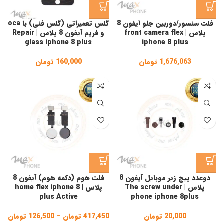
فلت سنسور/دوربین جلو آیفون 8
گلس تعمیراتی (گلس فنی) با oca
پلاس | front camera flex
و فریم آیفون 8 پلاس | Repair
glass iphone 8 plus
iphone 8 plus
1,676,063
تومان
160,000
تومان
دوعدد پیچ زیر موبایل آیفون 8
فلت هوم (دکمه هوم) آیفون 8
پلاس | The screw under
پلاس | home flex iphone 8
plus Active
phone iphone 8plus
20,000
تومان
417,450
تومان
–
126,500
تومان
ice