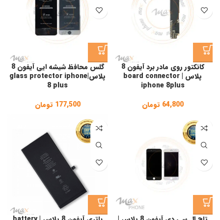
کانکتور روی مادر برد آیفون 8
گلس محافظ شیشه ایی آیفون 8
پلاس | board connector
پلاس|glass protector iphone
8 plus
iphone 8plus
64,800
تومان
177,500
تومان
تاچ ال سی دی آیفون 8 پلاس |
باتری آیفون 8 پلاس | battery