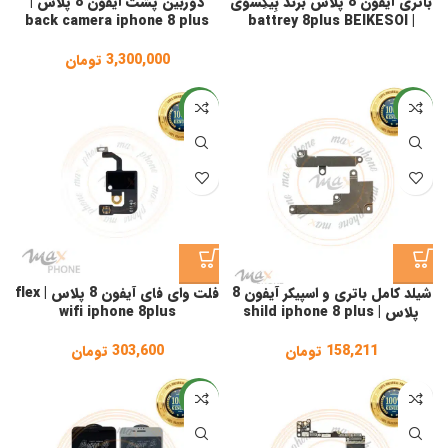
باتری آیفون 8 پلاس برند بِیکِسوی
دوربین پشت آیفون 8 پلاس |
back camera iphone 8 plus
| battrey 8plus BEIKESOI
3,300,000
تومان
جدید
جدید
شیلد کامل باتری و اسپیکر آیفون 8
فلت وای فای آیفون 8 پلاس | flex
پلاس | shild iphone 8 plus
wifi iphone 8plus
158,211
تومان
303,600
تومان
جدید