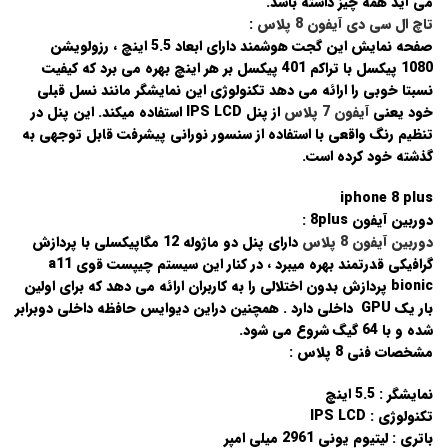
می آید همه چیز داشته باشد.
تاچ ال سی دی آیفون 8 پلاس
:
صفحه نمایش این گجت هوشمند دارای ابعاد 5.5 اینچ ، رزولویشن
1080 پیکسل با تراکم 401 پیکسل بر هر اینچ بهره می برد که کیفیت
نسبتا خوبی را ارائه می دهد تکنولوژی این نمایشگر مانند نسل قبلی
خود یعنی
آیفون 7 پلاس
از پنل IPS LCD استفاده میکند. این پنل در
تنظیم رنگ واقعی با استفاده از سنسور نورانی پیشرفت قابل توجهی به
گذشته خود کرده است.
iphone 8 plus
دوربین آیفون 8plus :
دوربین آیفون 8 پلاس
دارای پنل دو ماژوله 12 مگاپیکسلی با پردازش
گرافیکی قدرتمند بهره میبرد ، در کنار این سیستم چیپست قوی a11
bionic پردازش بدون اختلالی را به کاربران ارائه می دهد که برای اولین
بار یک GPU داخلی دارد . همچنین دراین دیوایس حافظه داخلی دوبرابر
شده و با 64 گیگ شروع می شود.
مشخصات فنی 8 پلاس :
نمایشگر : 5.5 اینچ
تکنولوژی : IPS LCD
باتری : لیتیوم یونی 2961 میلی امپر