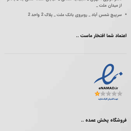
از میدان ملت _
سرپیچ شمس آباد _ روبروی بانک ملت _ پلاک 2 واحد 2
اعتماد شما افتخار ماست ..
فروشگاه پخش عمده ..