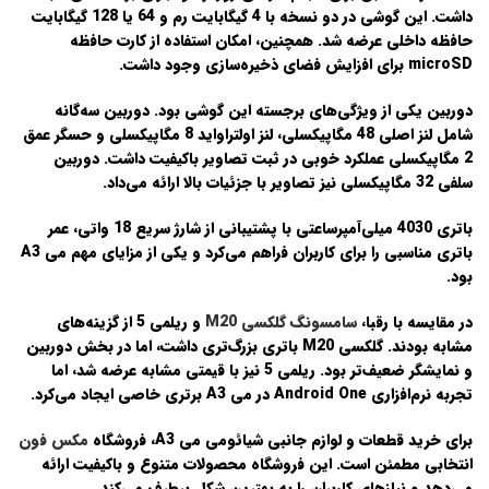
داشت. این گوشی در دو نسخه با 4 گیگابایت رم و 64 یا 128 گیگابایت
حافظه داخلی عرضه شد. همچنین، امکان استفاده از کارت حافظه
microSD برای افزایش فضای ذخیره‌سازی وجود داشت.
دوربین یکی از ویژگی‌های برجسته این گوشی بود.
دوربین سه‌گانه
شامل لنز اصلی 48 مگاپیکسلی، لنز اولتراواید 8 مگاپیکسلی و حسگر عمق
2 مگاپیکسلی عملکرد خوبی در ثبت تصاویر باکیفیت داشت. دوربین
سلفی 32 مگاپیکسلی نیز تصاویر با جزئیات بالا ارائه می‌داد.
باتری 4030 میلی‌آمپرساعتی
با پشتیبانی از شارژ سریع 18 واتی، عمر
باتری مناسبی را برای کاربران فراهم می‌کرد و یکی از مزایای مهم می A3
بود.
در مقایسه با رقبا،
سامسونگ گلکسی M20
و
ریلمی 5
از گزینه‌های
مشابه بودند. گلکسی M20 باتری بزرگ‌تری داشت، اما در بخش دوربین
و نمایشگر ضعیف‌تر بود. ریلمی 5 نیز با قیمتی مشابه عرضه شد، اما
تجربه نرم‌افزاری Android One در می A3 برتری خاصی ایجاد می‌کرد.
برای خرید قطعات و لوازم جانبی
شیائومی می A3
، فروشگاه
مکس فون
انتخابی مطمئن است. این فروشگاه محصولات متنوع و باکیفیت ارائه
می‌دهد و نیازهای کاربران را به بهترین شکل برطرف می‌کند.