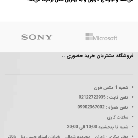
فروشگاه مشتریان خرید حضوری ..
شعبه 1
مکس فون
تلفن ثابت : 02122722935
تلفن همراه : 09902367002
ساعات کاری
شنبه تا پنجشنبه 10:00 الی 20:00
دفتر مرکزی : تهران _ مجیدیه شمالی _ خیابان استاد حسن بنا _ بالاتر