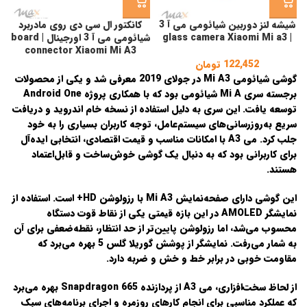
شیشه لنز دوربین شیائومی می آ 3
کانکتور ال سی دی روی مادربرد
| glass camera Xiaomi Mi a3
شیائومی می آ 3 اورجینال | board
connector Xiaomi Mi A3
122,452
تومان
گوشی
شیائومی Mi A3
در
جولای 2019
معرفی شد و یکی از محصولات
برجسته سری Mi A شیائومی بود که با همکاری پروژه
Android One
توسعه یافت. این سری به دلیل استفاده از نسخه خام اندروید و دریافت
سریع به‌روزرسانی‌های سیستم‌عامل، توجه کاربران بسیاری را به خود
جلب کرد.
می A3
با امکانات مناسب و قیمت اقتصادی، انتخابی ایده‌آل
برای کاربرانی بود که به دنبال یک گوشی خوش‌ساخت و قابل‌اعتماد
هستند.
این گوشی دارای صفحه‌نمایش Mi A3 با رزولوشن HD+ است. استفاده از
نمایشگر AMOLED در این بازه قیمتی یکی از نقاط قوت دستگاه
محسوب می‌شد، اما رزولوشن پایین‌تر از حد انتظار، نقطه‌ضعفی برای آن
به شمار می‌رفت. نمایشگر از پوشش
گوریلا گلس 5
بهره می‌برد که
مقاومت خوبی در برابر خط و خش و ضربه دارد.
از لحاظ سخت‌افزاری،
می A3
از
پردازنده Snapdragon 665
بهره می‌برد
که عملکرد مناسبی برای انجام کارهای روزمره و اجرای برنامه‌های سبک