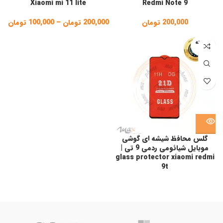
Xiaomi mi 11 lite
Redmi Note 9
200,000
تومان
200,000
تومان
–
100,000
تومان
ice
ge:
فروخته
شده
gh
,000
گلس محافظ شیشه ای گوشی
موبایل شیائومی ردمی 9 تی |
glass protector xiaomi redmi
9t