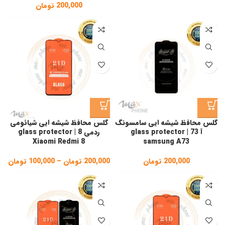
200,000
تومان
گلس محافظ شیشه ایی سامسونگ
گلس محافظ شیشه ایی شیائومی
آ 73 | glass protector
ردمی 8 | glass protector
Xiaomi Redmi 8
samsung A73
200,000
تومان
200,000
تومان
–
100,000
تومان
ice
ge:
gh
,000