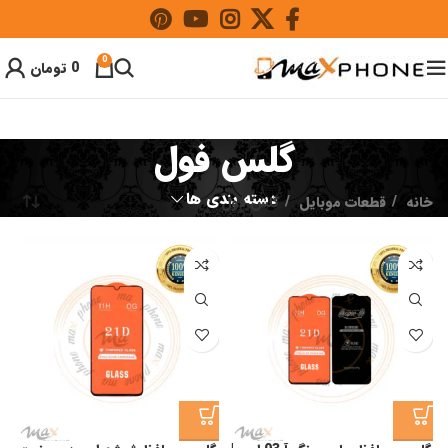
0
0
تومان
گلس فول
دسته بندی ها
خانه
قطعات موبایل
گلس فول