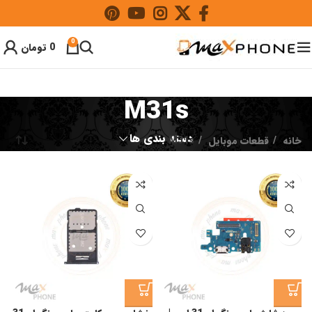
0
0
تومان
M31s
دسته بندی ها
خانه
قطعات موبایل
M31s