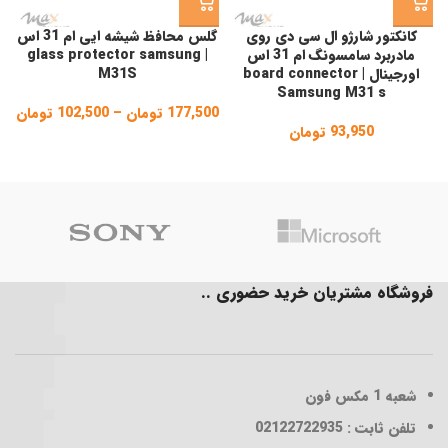
کانکتور شارژو ال سی دی روی
گلس محافظ شیشه ایی ام 31 اس
مادربرد سامسونگ ام 31 اس
| glass protector samsung
اورجینال | board connector
M31S
Samsung M31 s
177,500
تومان
–
102,500
تومان
ice
93,950
تومان
ge:
gh
,500
فروشگاه مشتریان خرید حضوری ..
شعبه 1
مکس فون
تلفن ثابت : 02122722935