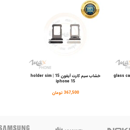
glass camera ip
خشاب سیم کارت آیفون 15 | holder sim
بازر بلندگو آیفون 15
انتخاب گزینه ها
افزودن به 
iphone 15
367,500
تومان