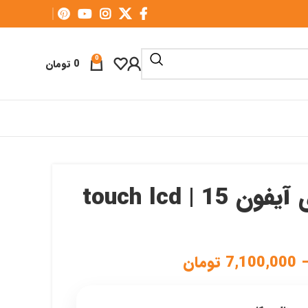
0
0
تومان
تاچ ال سی دی آیفون 15 | touch lcd
7,100,000
تومان
Price
range:
7,100,000 تومان