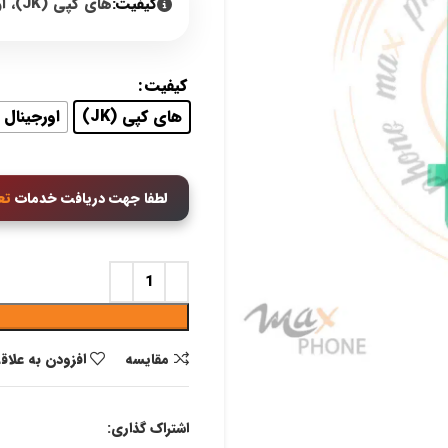
کیفیت:
های کپی (JK)، اورجینال روکاری
کیفیت
های کپی (JK)
اورجینال 
لطفا جهت دریافت خدمات
تع
مقايسه
افزودن به علاق
اشتراک گذاری: