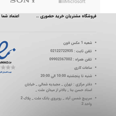
فروشگاه مشتریان خرید حضوری ..
اعتماد شما 
شعبه 1
مکس فون
تلفن ثابت : 02122722935
تلفن همراه : 09902367002
ساعات کاری
شنبه تا پنجشنبه 10:00 الی 20:00
دفتر مرکزی : تهران _ مجیدیه شمالی _ خیابان
استاد حسن بنا _ بالاتر از میدان ملت _
سرپیچ شمس آباد _ روبروی بانک ملت _ پلاک 2
واحد 2