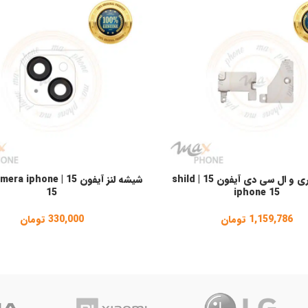
شیلد باتری و ال سی دی آیفون 15 | shild
شیشه لنز آیفون 15 | hone
سبد خرید
افزودن به سبد خرید
15
iphone 15
1,159,786
تومان
330,000
تومان