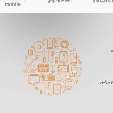
ی
 بزرگمهر _